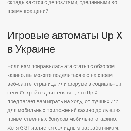
складываются с депозитами, сделанными во
время вращений.
Игровые автоматы Up X
в Украине
Если вам понравилась эта статья с обзором
казино, вы можете поделиться ею на своем
веб-сайте, странице или форуме в социальной
сети. Откройте для себя все, что Up X
предлагает вам играть на ходу, от лучших игр
для мобильных приложений казино до лучших
приветственных бонусов мобильного казино.
Хотя GGT является солидным разработчиком,