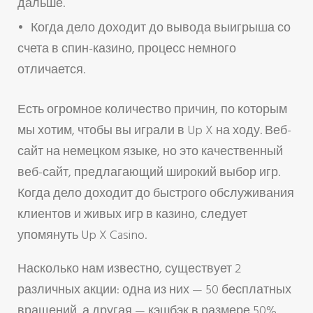
дальше.
Когда дело доходит до вывода выигрыша со
счета в спин-казино, процесс немного
отличается.
Есть огромное количество причин, по которым
мы хотим, чтобы вы играли в Up X на ходу. Веб-
сайт на немецком языке, но это качественный
веб-сайт, предлагающий широкий выбор игр.
Когда дело доходит до быстрого обслуживания
клиентов и живых игр в казино, следует
упомянуть Up X Casino.
Насколько нам известно, существует 2
различных акции: одна из них — 50 бесплатных
вращений, а другая — кэшбэк в размере 50%.