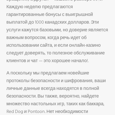
Каждую неделю предлагаются
гарантированные бонусы с выигрышной
выплатой до 1000 канадских долларов. Эти
услуги кажутся базовыми, но доверие является
важным вопросом, когда речь идет об
использовании сайта, и если онлайн-казино
следует доверять, то полезное обслуживание
клиентов и чат — это хорошее начало!.
А поскольку мы предлагаем новейшие
протоколы безопасности и шифрования, ваши
личные данные всегда находятся в полной
безопасности. Вы также, вероятно, найдете
множество настольных игр, таких как баккара,
Red Dog и Pontoon. Нет необходимости