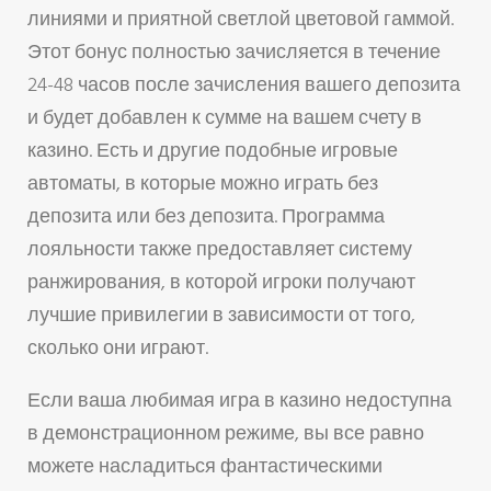
линиями и приятной светлой цветовой гаммой.
Этот бонус полностью зачисляется в течение
24-48 часов после зачисления вашего депозита
и будет добавлен к сумме на вашем счету в
казино. Есть и другие подобные игровые
автоматы, в которые можно играть без
депозита или без депозита. Программа
лояльности также предоставляет систему
ранжирования, в которой игроки получают
лучшие привилегии в зависимости от того,
сколько они играют.
Если ваша любимая игра в казино недоступна
в демонстрационном режиме, вы все равно
можете насладиться фантастическими