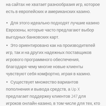
на сайтах не хватает разнообразия игр, которое
есть в европейских и американских казино.
Для этого идеально подходят лучшие казино
Еврозоны, которые часто предлагают выбор
выгодных банковских карт.
Это ориентировано как на производителей
игр, так и на других надежных поставщиков
игрового программного обеспечения,
благодаря чему многие новые клиенты
чувствуют себя комфортно, играя в казино.
Существует множество вариантов
пополнения и вывода средств, а Up X
предлагает поддержку клиентов 247 для
игроков онлайн-казино, в том числе для тех, кто