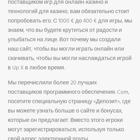
поставщиком игр для онлайн-казино и
технологий для казино, вам обязательно стоит
попробовать его. С 1000 € до 400 € для игры, мы
знаем, что вы будете крутиться от радости и
улыбаться на лице. Вот почему мы создали
наш сайт, чтобы вы могли играть онлайн или
скачивать, чтобы вы могли наслаждаться игрой
в Up X в любое время.
Мы перечислили более 20 лучших
поставщиков программного обеспечения. Com,
посетите специальную страницу «Депозит», где
вы можете узнать больше о сайте и бонусах,
которые он предлагает. Вместо этого игроки
могут зарегистрироваться, используя только
свой адрес электронной почты.