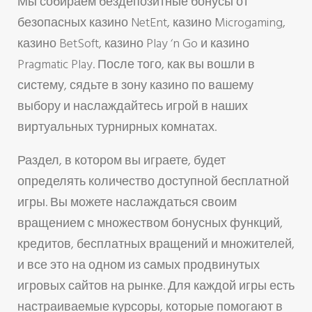
Мы собираем бездепозитные бонусы от
безопасных казино NetEnt, казино Microgaming,
казино BetSoft, казино Play ‘n Go и казино
Pragmatic Play. После того, как вы вошли в
систему, сядьте в зону казино по вашему
выбору и наслаждайтесь игрой в наших
виртуальных турнирных комнатах.
Раздел, в котором вы играете, будет
определять количество доступной бесплатной
игры. Вы можете наслаждаться своим
вращением с множеством бонусных функций,
кредитов, бесплатных вращений и множителей,
и все это на одном из самых продвинутых
игровых сайтов на рынке. Для каждой игры есть
настраиваемые курсоры, которые помогают в