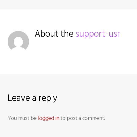
t
n
About the
support-usr
a
v
i
g
a
Leave a reply
t
You must be
logged in
to post a comment.
i