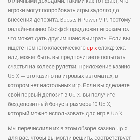
отличными доходами, такими как тот факт, что
игроки могут попробовать игры задолго до
внесения депозита. Boosts и Power VIP, поэтому
онлайн-казино Blackjack предложит игрокам то,
что может дать другим шанс выиграть. Если вы
ищете немного классического
up x
блэкджека
или, может быть, вы предпочитаете попытать
счастья на колесе рулетки. Приложение казино
Up X — это казино на игровых автоматах, в
котором нет настольных игр. Если вы сделаете
свой первый депозит в Up X, вы получите
бездепозитный бонус в размере 10 Up X,
который можно использовать для игр в Up X.
Мы перечислили их в этом обзоре казино Up X
для вас, чтобы вы могли решить, соответствует