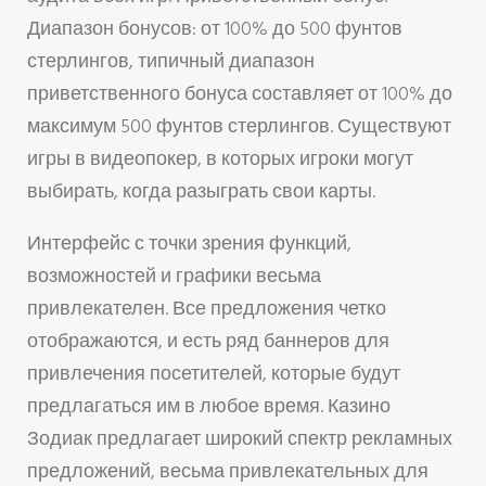
Диапазон бонусов: от 100% до 500 фунтов
стерлингов, типичный диапазон
приветственного бонуса составляет от 100% до
максимум 500 фунтов стерлингов. Существуют
игры в видеопокер, в которых игроки могут
выбирать, когда разыграть свои карты.
Интерфейс с точки зрения функций,
возможностей и графики весьма
привлекателен. Все предложения четко
отображаются, и есть ряд баннеров для
привлечения посетителей, которые будут
предлагаться им в любое время. Казино
Зодиак предлагает широкий спектр рекламных
предложений, весьма привлекательных для