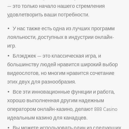
— это только начало нашего стремления
удовлетворить ваши потребности.
У нас также есть одна из лучших программ
лояльности, доступных в индустрии онлайн-
игр.
Блэкджек — это классическая игра, и
большинству людей нравится широкий выбор
видеослотов, но многим нравится сочетание
этих двух для разнообразия.
Все эти инновационные функции и работа,
хорошо выполненная другим надежным
оператором онлайн-казино, делают 888 Casino
идеальным казино для канадцев.
Вы можете использовать один из следующих