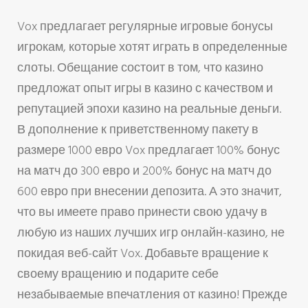
Vox предлагает регулярные игровые бонусы
игрокам, которые хотят играть в определенные
слоты. Обещание состоит в том, что казино
предложат опыт игры в казино с качеством и
репутацией эпохи казино на реальные деньги.
В дополнение к приветственному пакету в
размере 1000 евро Vox предлагает 100% бонус
на матч до 300 евро и 200% бонус на матч до
600 евро при внесении депозита. А это значит,
что вы имеете право принести свою удачу в
любую из наших лучших игр онлайн-казино, не
покидая веб-сайт Vox. Добавьте вращение к
своему вращению и подарите себе
незабываемые впечатления от казино! Прежде