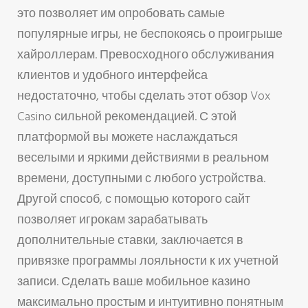
это позволяет им опробовать самые
популярные игры, не беспокоясь о проигрыше
хайроллерам. Превосходного обслуживания
клиентов и удобного интерфейса
недостаточно, чтобы сделать этот обзор Vox
Casino сильной рекомендацией. С этой
платформой вы можете наслаждаться
веселыми и яркими действиями в реальном
времени, доступными с любого устройства.
Другой способ, с помощью которого сайт
позволяет игрокам зарабатывать
дополнительные ставки, заключается в
привязке программы лояльности к их учетной
записи. Сделать ваше мобильное казино
максимально простым и интуитивно понятным