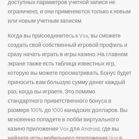
доступных параметров учетной записи не
ограничено, и они применяются только к новым
или новым учетным записям.
Когда вы присоединитесь к Vox, вы сможете
создать свой собственный игровой профиль и
сразу начать играть в игры казино. На главном
экране также есть таблица известных игр,
которую вы можете просматривать. Бонус будет
приносить вам большую сумму денег каждый
раз, когда вы играете. Это помимо
стандартного приветственного бонуса в
размере 100% до 1000 канадских долларов. Вы
мгновенно попадете в лобби виртуального
казино приложения Vox для Android, где вы
найдете игры мобильного приложения Vox в