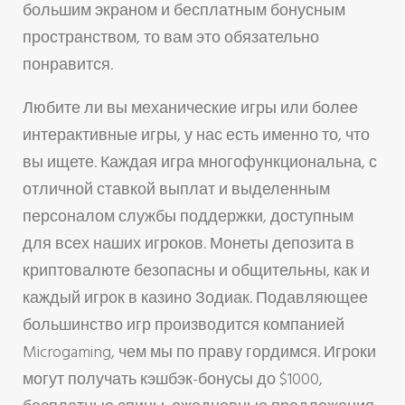
большим экраном и бесплатным бонусным
пространством, то вам это обязательно
понравится.
Любите ли вы механические игры или более
интерактивные игры, у нас есть именно то, что
вы ищете. Каждая игра многофункциональна, с
отличной ставкой выплат и выделенным
персоналом службы поддержки, доступным
для всех наших игроков. Монеты депозита в
криптовалюте безопасны и общительны, как и
каждый игрок в казино Зодиак. Подавляющее
большинство игр производится компанией
Microgaming, чем мы по праву гордимся. Игроки
могут получать кэшбэк-бонусы до $1000,