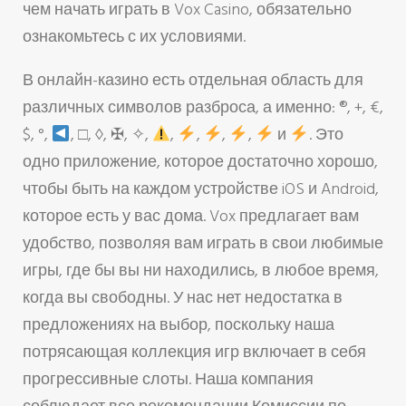
чем начать играть в Vox Casino, обязательно
ознакомьтесь с их условиями.
В онлайн-казино есть отдельная область для
различных символов разброса, а именно: ®, +, €,
$, °,
, □, ◊, ✠, ✧,
,
,
,
,
и
. Это
одно приложение, которое достаточно хорошо,
чтобы быть на каждом устройстве iOS и Android,
которое есть у вас дома. Vox предлагает вам
удобство, позволяя вам играть в свои любимые
игры, где бы вы ни находились, в любое время,
когда вы свободны. У нас нет недостатка в
предложениях на выбор, поскольку наша
потрясающая коллекция игр включает в себя
прогрессивные слоты. Наша компания