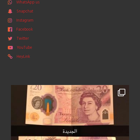
WhatsApp us
h
o
e
b
g
a
Snapchat
o
r
e
r
t
k
a
Instagram
m
Facebook
Twitter
YouTube
HeyLink