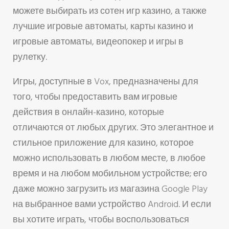
можете выбирать из сотен игр казино, а также
лучшие игровые автоматы, карты казино и
игровые автоматы, видеопокер и игры в
рулетку.
Игры, доступные в Vox, предназначены для
того, чтобы предоставить вам игровые
действия в онлайн-казино, которые
отличаются от любых других. Это элегантное и
стильное приложение для казино, которое
можно использовать в любом месте, в любое
время и на любом мобильном устройстве; его
даже можно загрузить из магазина Google Play
на выбранное вами устройство Android. И если
вы хотите играть, чтобы воспользоваться