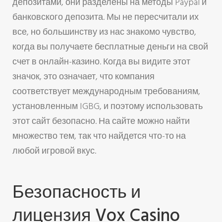
депозитами, они разделены на методы Paypal и
банковского депозита. Мы не пересчитали их
все, но большинству из нас знакомо чувство,
когда вы получаете бесплатные деньги на свой
счет в онлайн-казино. Когда вы видите этот
значок, это означает, что компания
соответствует международным требованиям,
установленным IGBG, и поэтому использовать
этот сайт безопасно. На сайте можно найти
множество тем, так что найдется что-то на
любой игровой вкус.
Безопасность и
лицензия Vox Casino