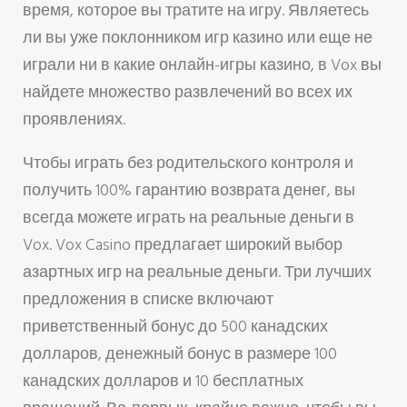
время, которое вы тратите на игру. Являетесь
ли вы уже поклонником игр казино или еще не
играли ни в какие онлайн-игры казино, в Vox вы
найдете множество развлечений во всех их
проявлениях.
Чтобы играть без родительского контроля и
получить 100% гарантию возврата денег, вы
всегда можете играть на реальные деньги в
Vox. Vox Casino предлагает широкий выбор
азартных игр на реальные деньги. Три лучших
предложения в списке включают
приветственный бонус до 500 канадских
долларов, денежный бонус в размере 100
канадских долларов и 10 бесплатных