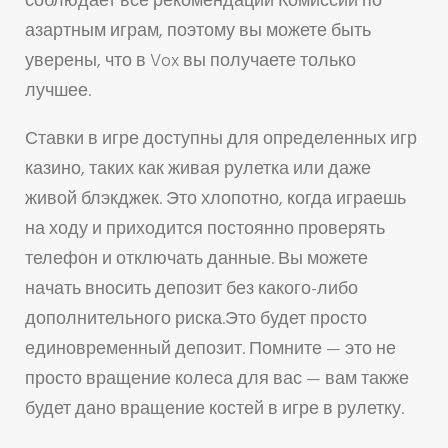
соблюдает все рекомендации Комиссии по
азартным играм, поэтому вы можете быть
уверены, что в Vox вы получаете только
лучшее.
Ставки в игре доступны для определенных игр
казино, таких как живая рулетка или даже
живой блэкджек. Это хлопотно, когда играешь
на ходу и приходится постоянно проверять
телефон и отключать данные. Вы можете
начать вносить депозит без какого-либо
дополнительного риска.Это будет просто
единовременный депозит. Помните — это не
просто вращение колеса для вас — вам также
будет дано вращение костей в игре в рулетку.