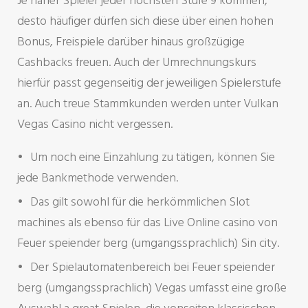
Je näher Spieler jeder höchsten Stufe 9 kommen,
desto häufiger dürfen sich diese über einen hohen
Bonus, Freispiele darüber hinaus großzügige
Cashbacks freuen. Auch der Umrechnungskurs
hierfür passt gegenseitig der jeweiligen Spielerstufe
an. Auch treue Stammkunden werden unter Vulkan
Vegas Casino nicht vergessen.
Um noch eine Einzahlung zu tätigen, können Sie
jede Bankmethode verwenden.
Das gilt sowohl für die herkömmlichen Slot
machines als ebenso für das Live Online casino von
Feuer speiender berg (umgangssprachlich) Sin city.
Der Spielautomatenbereich bei Feuer speiender
berg (umgangssprachlich) Vegas umfasst eine große