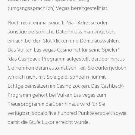
(umgangssprachlich) Vegas bereitgestellt ist.
Noch nicht einmal seine E-Mail-Adresse oder
sonstige persönliche Daten muss man angeben,
einfach bei den Slot klicken und Demo auswählen.
Das Vulkan Las vegas Casino hat für seine Spieler”
“das Cashback-Programm aufgestellt darüber hinaus
Sie nehmen daran automatisch Teil. Sie dürfen jedoch
wirklich nicht mit Spielgeld, sondern nur mit
Echtgeldeinsätzen im Casino zocken. Das Cashback-
Programm gehört bei Vulkan Las vegas zum
Treueprogramm darüber hinaus wird für Sie
verfügbar, sobald five hundred Punkte erspielt sowie
damit die Stufe Luxor erreicht wurde.