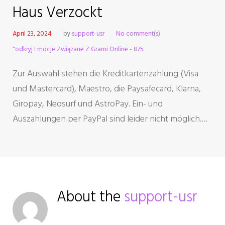
Haus Verzockt
April 23, 2024
by
support-usr
No comment(s)
"odkryj Emocje Związane Z Grami Online - 875
Zur Auswahl stehen die Kreditkartenzahlung (Visa
und Mastercard), Maestro, die Paysafecard, Klarna,
Giropay, Neosurf und AstroPay. Ein- und
Auszahlungen per PayPal sind leider nicht möglich.…
About the
support-usr