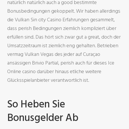
natürlich natürlich auch a good bestimmte
Bonusbedingungen gekoppelt. Wir haben allerdings
die Vulkan Sin city Casino Erfahrungen gesammelt,
dass perish Bedingungen ziemlich kompliziert über
erfüllen sind. Das hört sich zwar gut a great, doch der
Umsatzzeitraum ist ziemlich eng gehalten. Betrieben
vermag Vulkan Vegas des jeder auf Curaçao
ansässigen Brivio Partial, perish auch für dieses Ice
Online casino darüber hinaus etliche weitere
Glücksspielanbieter verantwortlich ist.
So Heben Sie
Bonusgelder Ab