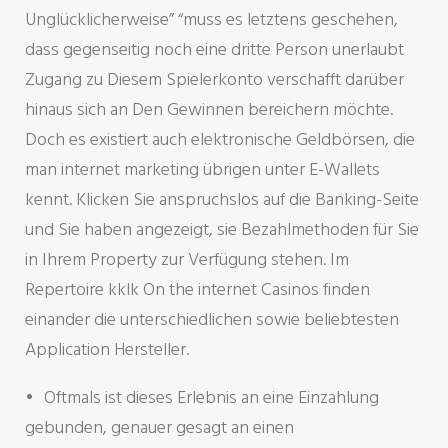
Unglücklicherweise” “muss es letztens geschehen,
dass gegenseitig noch eine dritte Person unerlaubt
Zugang zu Diesem Spielerkonto verschafft darüber
hinaus sich an Den Gewinnen bereichern möchte.
Doch es existiert auch elektronische Geldbörsen, die
man internet marketing übrigen unter E-Wallets
kennt. Klicken Sie anspruchslos auf die Banking-Seite
und Sie haben angezeigt, sie Bezahlmethoden für Sie
in Ihrem Property zur Verfügung stehen. Im
Repertoire kklk On the internet Casinos finden
einander die unterschiedlichen sowie beliebtesten
Application Hersteller.
Oftmals ist dieses Erlebnis an eine Einzahlung
gebunden, genauer gesagt an einen