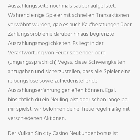
Auszahlungsseite nochmals sauber aufgelistet.
Während einige Spieler mit schnellen Transaktionen
verwöhnt wurden, gab es auch Kaufberatungen über
Zahlungsprobleme darüber hinaus begrenzte
Auszahlungsmöglichkeiten. Es liegt in der
Verantwortung von Feuer speiender berg
(umgangssprachlich) Vegas, diese Schwierigkeiten
anzugehen und sicherzustellen, dass alle Spieler eine
reibungslose sowie zufriedenstellende
Auszahlungserfahrung genießen können. Egal,
hinsichtlich du ein Neuling bist oder schon lange bei
mir spielst, wir belohnen deine Treue regelmäßig mit
verschiedenen Aktionen.
Der Vulkan Sin city Casino Neukundenbonus ist