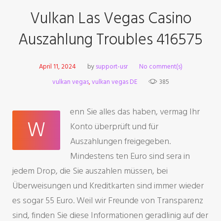
Vulkan Las Vegas Casino
Auszahlung Troubles 416575
April 11, 2024
by
support-usr
No comment(s)
vulkan vegas
,
vulkan vegas DE
385
enn Sie alles das haben, vermag Ihr
W
Konto überprüft und für
Auszahlungen freigegeben.
Mindestens ten Euro sind sera in
jedem Drop, die Sie auszahlen müssen, bei
Überweisungen und Kreditkarten sind immer wieder
es sogar 55 Euro. Weil wir Freunde von Transparenz
sind, finden Sie diese Informationen geradlinig auf der