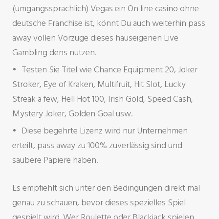
(umgangssprachlich) Vegas ein On line casino ohne
deutsche Franchise ist, könnt Du auch weiterhin pass
away vollen Vorzüge dieses hauseigenen Live
Gambling dens nutzen.
Testen Sie Titel wie Chance Equipment 20, Joker
Stroker, Eye of Kraken, Multifruit, Hit Slot, Lucky
Streak a few, Hell Hot 100, Irish Gold, Speed ​​​​Cash,
Mystery Joker, Golden Goal usw.
Diese begehrte Lizenz wird nur Unternehmen
erteilt, pass away zu 100% zuverlässig sind und
saubere Papiere haben.
Es empfiehlt sich unter den Bedingungen direkt mal
genau zu schauen, bevor dieses spezielles Spiel
gespielt wird. Wer Roulette oder Blackjack spielen