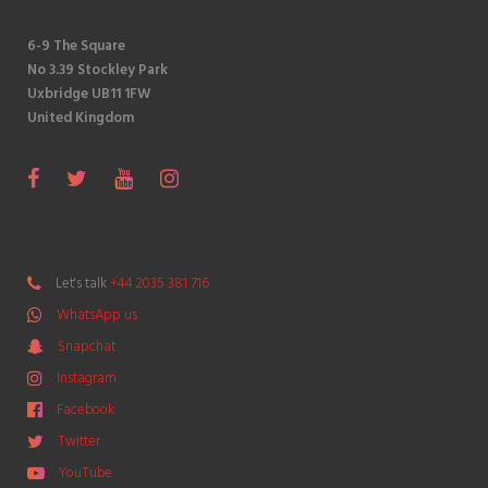
6-9 The Square
No 3.39 Stockley Park
Uxbridge UB11 1FW
United Kingdom
S
F
T
Y
I
n
a
w
o
n
a
c
i
u
s
p
e
t
T
t
Let's talk
+44 2035 381 716
c
b
t
u
a
WhatsApp us
h
o
e
b
g
a
Snapchat
o
r
e
r
t
k
a
Instagram
m
Facebook
Twitter
YouTube