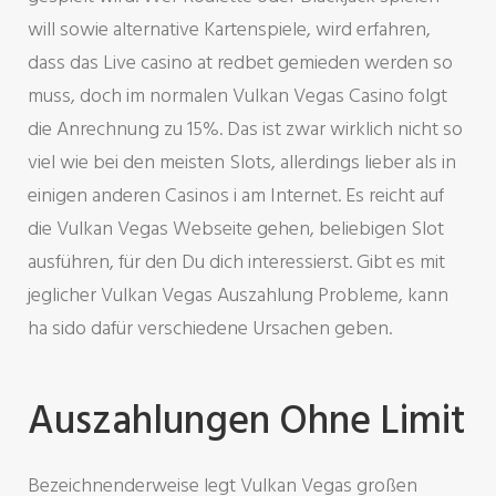
will sowie alternative Kartenspiele, wird erfahren,
dass das Live casino at redbet gemieden werden so
muss, doch im normalen Vulkan Vegas Casino folgt
die Anrechnung zu 15%. Das ist zwar wirklich nicht so
viel wie bei den meisten Slots, allerdings lieber als in
einigen anderen Casinos i am Internet. Es reicht auf
die Vulkan Vegas Webseite gehen, beliebigen Slot
ausführen, für den Du dich interessierst. Gibt es mit
jeglicher Vulkan Vegas Auszahlung Probleme, kann
ha sido dafür verschiedene Ursachen geben.
Auszahlungen Ohne Limit
Bezeichnenderweise legt Vulkan Vegas großen