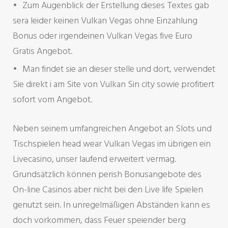
Zum Augenblick der Erstellung dieses Textes gab
sera leider keinen Vulkan Vegas ohne Einzahlung
Bonus oder irgendeinen Vulkan Vegas five Euro
Gratis Angebot.
Man findet sie an dieser stelle und dort, verwendet
Sie direkt i am Site von Vulkan Sin city sowie profitiert
sofort vom Angebot.
Neben seinem umfangreichen Angebot an Slots und
Tischspielen head wear Vulkan Vegas im übrigen ein
Livecasino, unser laufend erweitert vermag.
Grundsätzlich können perish Bonusangebote des
On-line Casinos aber nicht bei den Live life Spielen
genutzt sein. In unregelmäßigen Abständen kann es
doch vorkommen, dass Feuer speiender berg