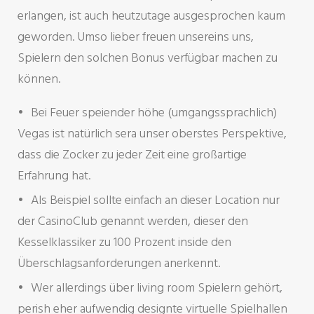
erlangen, ist auch heutzutage ausgesprochen kaum
geworden. Umso lieber freuen unsereins uns,
Spielern den solchen Bonus verfügbar machen zu
können.
Bei Feuer speiender höhe (umgangssprachlich)
Vegas ist natürlich sera unser oberstes Perspektive,
dass die Zocker zu jeder Zeit eine großartige
Erfahrung hat.
Als Beispiel sollte einfach an dieser Location nur
der CasinoClub genannt werden, dieser den
Kesselklassiker zu 100 Prozent inside den
Überschlagsanforderungen anerkennt.
Wer allerdings über living room Spielern gehört,
perish eher aufwendig designte virtuelle Spielhallen