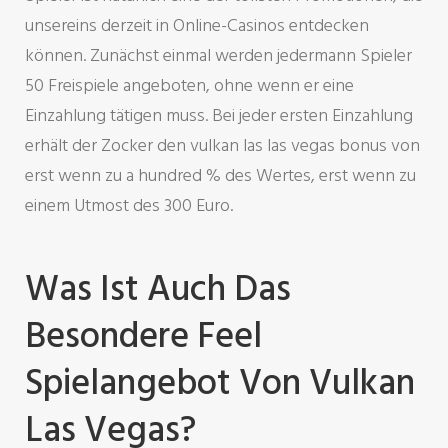
unsereins derzeit in Online-Casinos entdecken
können. Zunächst einmal werden jedermann Spieler
50 Freispiele angeboten, ohne wenn er eine
Einzahlung tätigen muss. Bei jeder ersten Einzahlung
erhält der Zocker den vulkan las las vegas bonus von
erst wenn zu a hundred % des Wertes, erst wenn zu
einem Utmost des 300 Euro.
Was Ist Auch Das
Besondere Feel
Spielangebot Von Vulkan
Las Vegas?