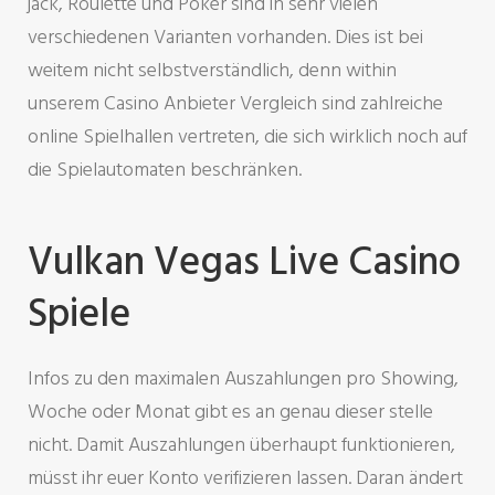
jack, Roulette und Poker sind in sehr vielen
verschiedenen Varianten vorhanden. Dies ist bei
weitem nicht selbstverständlich, denn within
unserem Casino Anbieter Vergleich sind zahlreiche
online Spielhallen vertreten, die sich wirklich noch auf
die Spielautomaten beschränken.
Vulkan Vegas Live Casino
Spiele
Infos zu den maximalen Auszahlungen pro Showing,
Woche oder Monat gibt es an genau dieser stelle
nicht. Damit Auszahlungen überhaupt funktionieren,
müsst ihr euer Konto verifizieren lassen. Daran ändert