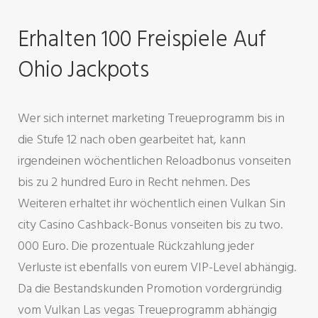
Erhalten 100 Freispiele Auf
Ohio Jackpots
Wer sich internet marketing Treueprogramm bis in
die Stufe 12 nach oben gearbeitet hat, kann
irgendeinen wöchentlichen Reloadbonus vonseiten
bis zu 2 hundred Euro in Recht nehmen. Des
Weiteren erhaltet ihr wöchentlich einen Vulkan Sin
city Casino Cashback-Bonus vonseiten bis zu two.
000 Euro. Die prozentuale Rückzahlung jeder
Verluste ist ebenfalls von eurem VIP-Level abhängig.
Da die Bestandskunden Promotion vordergründig
vom Vulkan Las vegas Treueprogramm abhängig