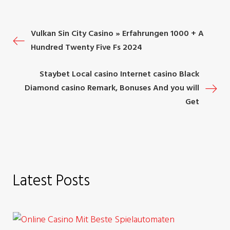
o
e
e
d
r
o
r
+
I
e
P
Vulkan Sin City Casino » Erfahrungen 1000 + A
k
n
s
Hundred Twenty Five Fs 2024
t
o
Staybet Local casino Internet casino Black
s
Diamond casino Remark, Bonuses And you will
Get
t
n
a
v
Latest Posts
i