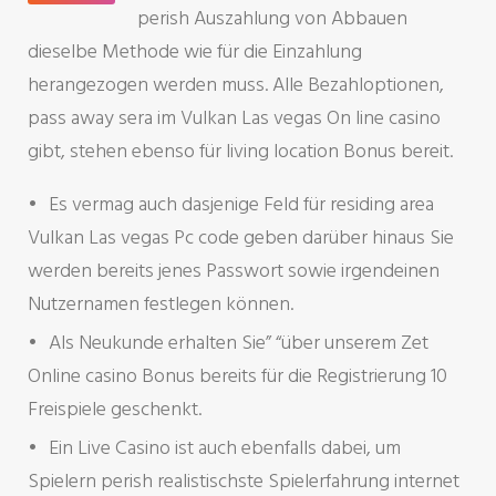
perish Auszahlung von Abbauen
dieselbe Methode wie für die Einzahlung
herangezogen werden muss. Alle Bezahloptionen,
pass away sera im Vulkan Las vegas On line casino
gibt, stehen ebenso für living location Bonus bereit.
Es vermag auch dasjenige Feld für residing area
Vulkan Las vegas Pc code geben darüber hinaus Sie
werden bereits jenes Passwort sowie irgendeinen
Nutzernamen festlegen können.
Als Neukunde erhalten Sie” “über unserem Zet
Online casino Bonus bereits für die Registrierung 10
Freispiele geschenkt.
Ein Live Casino ist auch ebenfalls dabei, um
Spielern perish realistischste Spielerfahrung internet