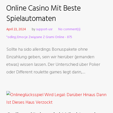
g
Online Casino Mit Beste
a
Spielautomaten
t
April 23, 2024
by
support-usr
No comment(s)
i
"odkryj Emocje Związane Z Grami Online - 875
o
Sollte ha sido allerdings Bonuspakete ohne
n
Einzahlung geben, sein wir hierüber (jemanden
etwas) wissen lassen. Der Unterschied über Poker
oder Different roulette games liegt darin,…