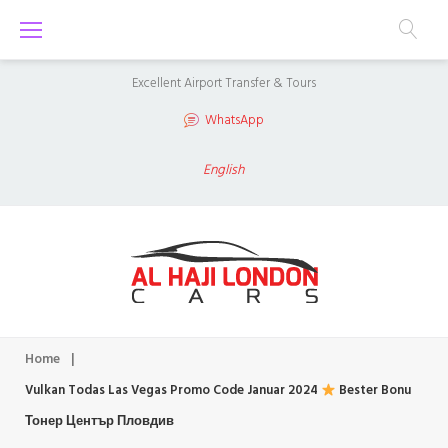
S
k
i
Excellent Airport Transfer & Tours
p
WhatsApp
t
o
English
c
o
n
t
e
n
Home
|
t
Vulkan Todas Las Vegas Promo Code Januar 2024
Bester Bonu
Тонер Център Пловдив