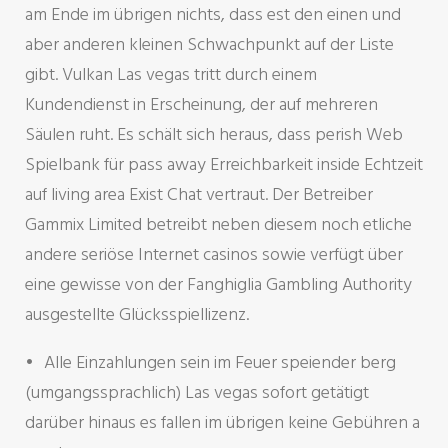
am Ende im übrigen nichts, dass est den einen und
aber anderen kleinen Schwachpunkt auf der Liste
gibt. Vulkan Las vegas tritt durch einem
Kundendienst in Erscheinung, der auf mehreren
Säulen ruht. Es schält sich heraus, dass perish Web
Spielbank für pass away Erreichbarkeit inside Echtzeit
auf living area Exist Chat vertraut. Der Betreiber
Gammix Limited betreibt neben diesem noch etliche
andere seriöse Internet casinos sowie verfügt über
eine gewisse von der Fanghiglia Gambling Authority
ausgestellte Glücksspiellizenz.
Alle Einzahlungen sein im Feuer speiender berg
(umgangssprachlich) Las vegas sofort getätigt
darüber hinaus es fallen im übrigen keine Gebühren a