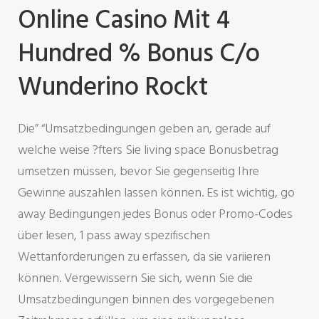
Online Casino Mit 4
Hundred % Bonus C/o
Wunderino Rockt
Die” “Umsatzbedingungen geben an, gerade auf
welche weise ?fters Sie living space Bonusbetrag
umsetzen müssen, bevor Sie gegenseitig Ihre
Gewinne auszahlen lassen können. Es ist wichtig, go
away Bedingungen jedes Bonus oder Promo-Codes
über lesen, 1 pass away spezifischen
Wettanforderungen zu erfassen, da sie variieren
können. Vergewissern Sie sich, wenn Sie die
Umsatzbedingungen binnen des vorgegebenen