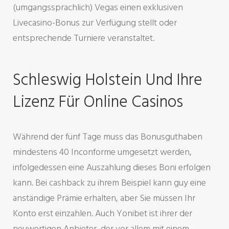
(umgangssprachlich) Vegas einen exklusiven
Livecasino-Bonus zur Verfügung stellt oder
entsprechende Turniere veranstaltet.
Schleswig Holstein Und Ihre
Lizenz Für Online Casinos
Während der fünf Tage muss das Bonusguthaben
mindestens 40 Inconforme umgesetzt werden,
infolgedessen eine Auszahlung dieses Boni erfolgen
kann. Bei cashback zu ihrem Beispiel kann guy eine
anständige Prämie erhalten, aber Sie müssen Ihr
Konto erst einzahlen. Auch Yonibet ist ihrer der
neuwertigen Anbieter, der vor allem mit einem