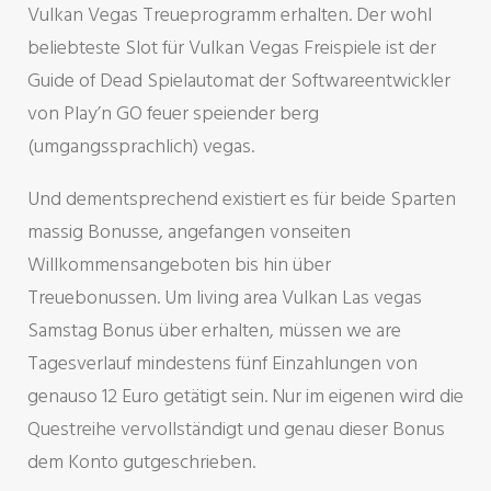
Vulkan Vegas Treueprogramm erhalten. Der wohl
beliebteste Slot für Vulkan Vegas Freispiele ist der
Guide of Dead Spielautomat der Softwareentwickler
von Play’n GO feuer speiender berg
(umgangssprachlich) vegas.
Und dementsprechend existiert es für beide Sparten
massig Bonusse, angefangen vonseiten
Willkommensangeboten bis hin über
Treuebonussen. Um living area Vulkan Las vegas
Samstag Bonus über erhalten, müssen we are
Tagesverlauf mindestens fünf Einzahlungen von
genauso 12 Euro getätigt sein. Nur im eigenen wird die
Questreihe vervollständigt und genau dieser Bonus
dem Konto gutgeschrieben.