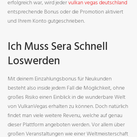
erfolgreich war, wird jeder
vulkan vegas deutschland
entsprechende Bonus oder die Promotion aktiviert
und Ihrem Konto gutgeschrieben.
Ich Muss Sera Schnell
Loswerden
Mit deinem Einzahlungsbonus für Neukunden
besteht also inside jedem Fall die Möglichkeit, ohne
großes Risiko einen Einblick in die wunderbare Welt
von VulkanVegas erhalten zu können. Doch natürlich
findet man viele weitere Revenu, welche auf genau
dieser Plattform angeboten werden. Vor allem über
großen Veranstaltungen wie einer Weltmeisterschaft