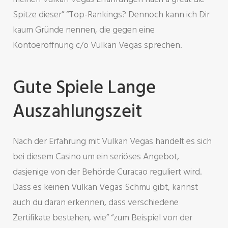
Spitze dieser” “Top-Rankings? Dennoch kann ich Dir
kaum Gründe nennen, die gegen eine
Kontoeröffnung c/o Vulkan Vegas sprechen.
Gute Spiele Lange
Auszahlungszeit
Nach der Erfahrung mit Vulkan Vegas handelt es sich
bei diesem Casino um ein seriöses Angebot,
dasjenige von der Behörde Curacao reguliert wird.
Dass es keinen Vulkan Vegas Schmu gibt, kannst
auch du daran erkennen, dass verschiedene
Zertifikate bestehen, wie” “zum Beispiel von der