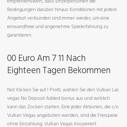
empfehlenswert, dass Einzelpersonen die
Bedingungen darüber hinaus Konditionen mit jedem
Angebot verbunden sind immer wieder, um eine
einwandfreie und angenehme Spielerfahrung zu
garantieren.
00 Euro Am 7 11 Nach
Eighteen Tagen Bekommen
Not Klicken Sie auf I Profil, wählen Sie den Vulkan Las
vegas No Deposit Added bonus aus und wirklich
kann das Zocken starten. Eine jeder Aktionen, die c/o
Vulkan Vegas angeboten werden, sind die Freispiele
ohne Einzahlung. Vulkan Vegas kooperiert