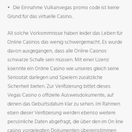
Die Einnahme Vulkanvegas promo code ist keine
Grund für das virtuelle Casino.
All solche Vorkommnisse haben leider das Leben für
Online Casinos das wenig schwergemacht. Es wurde
davon ausgegangen, dass alle Online Casinos
schwarze Schafe sein müssen. Mit einer Lizenz
koennte ein Online Casino wie unseres gleich seine
Seriosität darlegen und Spielern zusätzliche
Sicherheit bieten. Zur Verifizierung bittet dieses
Vegas Casino o offizielle Ausweisdokumente, auf
denen das Geburtsdatum klar zu sehen. Im Rahmen
eben dieser Verifizierung werden ebenso weitere
persönliche Daten abgefragt, die über den im On line
casino vorgelegten Dokumenten übereinstimmen