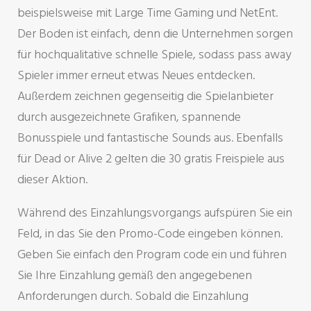
beispielsweise mit Large Time Gaming und NetEnt.
Der Boden ist einfach, denn die Unternehmen sorgen
für hochqualitative schnelle Spiele, sodass pass away
Spieler immer erneut etwas Neues entdecken.
Außerdem zeichnen gegenseitig die Spielanbieter
durch ausgezeichnete Grafiken, spannende
Bonusspiele und fantastische Sounds aus. Ebenfalls
für Dead or Alive 2 gelten die 30 gratis Freispiele aus
dieser Aktion.
Während des Einzahlungsvorgangs aufspüren Sie ein
Feld, in das Sie den Promo-Code eingeben können.
Geben Sie einfach den Program code ein und führen
Sie Ihre Einzahlung gemäß den angegebenen
Anforderungen durch. Sobald die Einzahlung