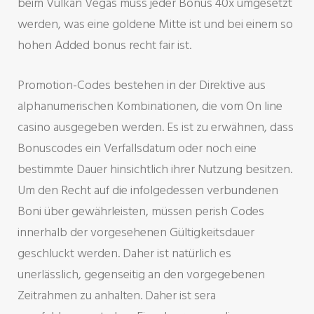
beim Vulkan Vegas muss jeder Bonus 40x umgesetzt
werden, was eine goldene Mitte ist und bei einem so
hohen Added bonus recht fair ist.
Promotion-Codes bestehen in der Direktive aus
alphanumerischen Kombinationen, die vom On line
casino ausgegeben werden. Es ist zu erwähnen, dass
Bonuscodes ein Verfallsdatum oder noch eine
bestimmte Dauer hinsichtlich ihrer Nutzung besitzen.
Um den Recht auf die infolgedessen verbundenen
Boni über gewährleisten, müssen perish Codes
innerhalb der vorgesehenen Gültigkeitsdauer
geschluckt werden. Daher ist natürlich es
unerlässlich, gegenseitig an den vorgegebenen
Zeitrahmen zu anhalten. Daher ist sera