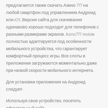
предлагается также скачать Азино 777 на
любой смартфон под управлением Андроид
или iOS. Версия сайта для скачивания
одинаково хорошо подходит для телефонов с
разными размерами экранов. Azino777 mobile
полностью адаптируется под особенности
мобильного устройства, что гарантирует
комфортный процесс игры. Все слоты в
приложении загружаются моментально даже
при низкой скорости мобильного интернета.
Для установки приложения на Андроид
следует:
Используя свое устройство, посетить