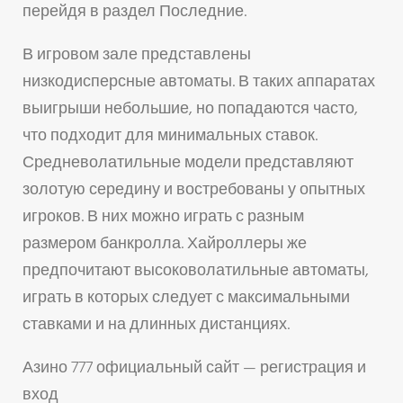
перейдя в раздел Последние.
В игровом зале представлены
низкодисперсные автоматы. В таких аппаратах
выигрыши небольшие, но попадаются часто,
что подходит для минимальных ставок.
Средневолатильные модели представляют
золотую середину и востребованы у опытных
игроков. В них можно играть с разным
размером банкролла. Хайроллеры же
предпочитают высоковолатильные автоматы,
играть в которых следует с максимальными
ставками и на длинных дистанциях.
Азино 777 официальный сайт — регистрация и
вход