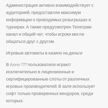
Администрация активно взаимодействует с
аудиторией, предоставляя максимум
информации о проводимых розыгрышах и
турнирах. А также предусмотрен Телеграм-
канал и общий чат, чтобы игроки могли
общаться друг с другом.
Игровые автоматы в казино на деньги
В Azino 777 пользователи играют
исключительно в лицензионные и
сертифицированные слоты от различных
игровых производителей. В зале использует
софт только проверенных вендоров, среди
которых: