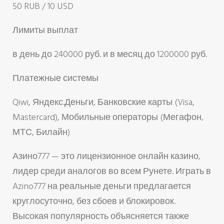
50 RUB / 10 USD
Лимиты выплат
в день до 240000 руб. и в месяц до 1200000 руб.
Платежные системы
Qiwi, Яндекс.Деньги, Банковские карты (Visa,
Mastercard), Мобильные операторы (Мегафон,
МТС, Билайн)
Азино777 — это лицензионное онлайн казино,
лидер среди аналогов во всем Рунете. Играть в
Azino777 на реальные деньги предлагается
круглосуточно, без сбоев и блокировок.
Высокая популярность объясняется также