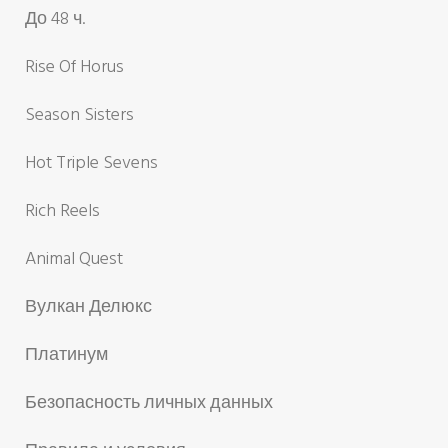
До 48 ч.
Rise Of Horus
Season Sisters
Hot Triple Sevens
Rich Reels
Animal Quest
Вулкан Делюкс
Платинум
Безопасность личных данных