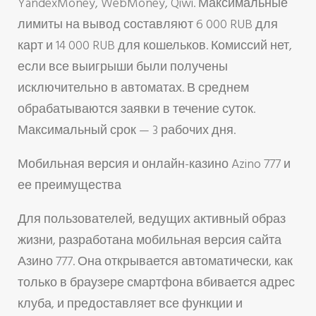
YandexMoney, WebMoney, Qiwi. Максимальные
лимиты на вывод составляют 6 000 RUB для
карт и 14 000 RUB для кошельков. Комиссий нет,
если все выигрыши были получены
исключительно в автоматах. В среднем
обрабатываются заявки в течение суток.
Максимальный срок — 3 рабочих дня.
Мобильная версия и онлайн-казино Azino 777 и
ее преимущества
Для пользователей, ведущих активный образ
жизни, разработана мобильная версия сайта
Азино 777. Она открывается автоматически, как
только в браузере смартфона вбивается адрес
клуба, и предоставляет все функции и