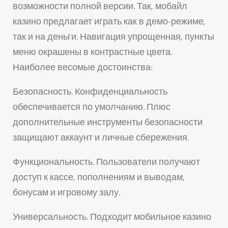
возможности полной версии. Так, мобайл
казино предлагает играть как в демо-режиме,
так и на деньги. Навигация упрощенная, пункты
меню окрашены в контрастные цвета.
Наиболее весомые достоинства:
Безопасность. Конфиденциальность
обеспечивается по умолчанию. Плюс
дополнительные инструменты безопасности
защищают аккаунт и личные сбережения.
Функциональность. Пользователи получают
доступ к кассе, пополнениям и выводам,
бонусам и игровому залу.
Универсальность. Подходит мобильное казино