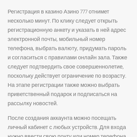
Регистрация в казино Азино 777 отнимет
несколько минут. По клику следует открыть
регистрационную анкету и указать в ней адрес
электронной почты, мобильный номер
телефона, выбрать валюту, придумать пароль
и согласиться с правилами онлайн зала. Также
следует подтвердить свое совершеннолетие,
поскольку действует ограничение по возрасту.
На этапе регистрации также можно выбрать
приветственный подарок и подписаться на
рассылку новостей.
После создания аккаунта можно посещать
личный кабинет с любых устройств. Для входа
нужно ввести свою почту или номер телефона,