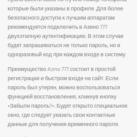
которые были указаны в профиле. Для более
безопасного доступа к лучшим аппаратам
рекомендуется подключить в Азино 777
двухэтапную аутентификацию. В этом случае
будет запрашиваться не только пароль, но и
одноразовый код при каждом входе в систему.
Преимущество Azino 777 состоит в простой
регистрации и быстром входе на сайт. Если
пароль был утерян, можно воспользоваться
функцией восстановления, кликнув кнопку
«Забыли пароль?». Будет открыто специальное
окно, где следует указать свои контактные
данные для получения временного пароля.