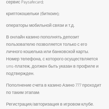
сервис Paysafecard;
криптокошельки (биткоин);
операторы мобильной связи и т.д.
В онлайн казино пополнять депозит
пользователю позволяется только с его
личного кошелька или банковской карты.
Номер телефона, с которого осуществляется
sms-платеж, должен быть указан в профиле и
подтвержден.
Пополнение счета в казино Азино 777 проходит
по таким этапам:
Регистрация/авторизация в игровом клубе.