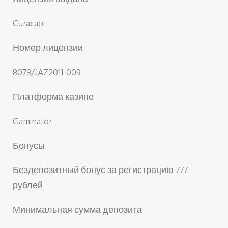
Curacao
Номер лицензии
8078/JAZ2011-009
Платформа казино
Gaminator
Бонусы
Бездепозитный бонус за регистрацию 777
рублей
Минимальная сумма депозита