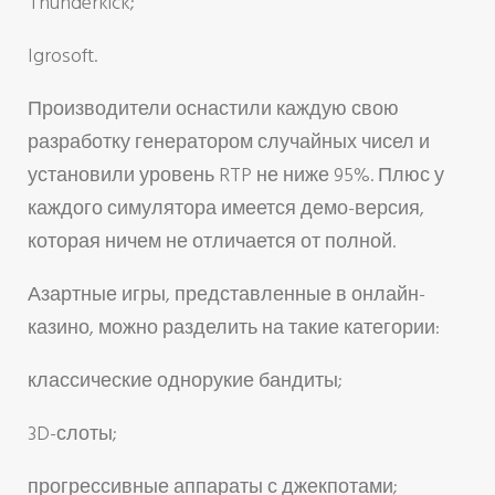
Thunderkick;
Igrosoft.
Производители оснастили каждую свою
разработку генератором случайных чисел и
установили уровень RTP не ниже 95%. Плюс у
каждого симулятора имеется демо-версия,
которая ничем не отличается от полной.
Азартные игры, представленные в онлайн-
казино, можно разделить на такие категории:
классические однорукие бандиты;
3D-слоты;
прогрессивные аппараты с джекпотами;