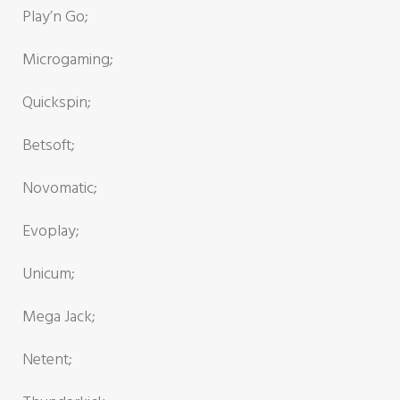
Play’n Go;
Microgaming;
Quickspin;
Betsoft;
Novomatic;
Evoplay;
Unicum;
Mega Jack;
Netent;