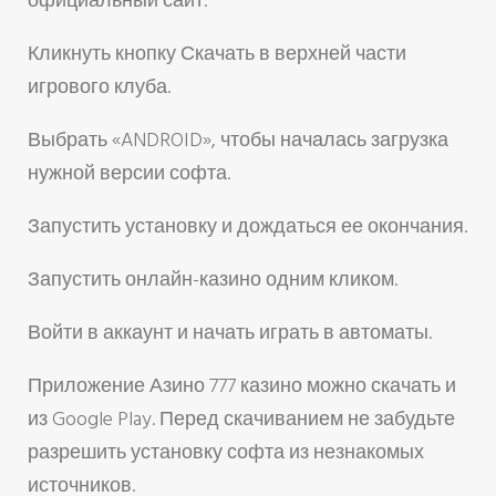
официальный сайт.
Кликнуть кнопку Скачать в верхней части
игрового клуба.
Выбрать «ANDROID», чтобы началась загрузка
нужной версии софта.
Запустить установку и дождаться ее окончания.
Запустить онлайн-казино одним кликом.
Войти в аккаунт и начать играть в автоматы.
Приложение Азино 777 казино можно скачать и
из Google Play. Перед скачиванием не забудьте
разрешить установку софта из незнакомых
источников.