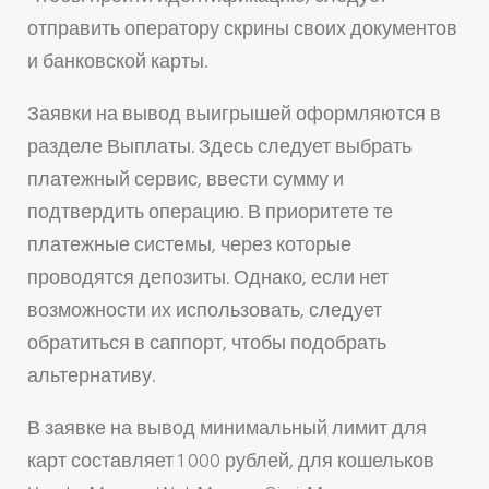
отправить оператору скрины своих документов
и банковской карты.
Заявки на вывод выигрышей оформляются в
разделе Выплаты. Здесь следует выбрать
платежный сервис, ввести сумму и
подтвердить операцию. В приоритете те
платежные системы, через которые
проводятся депозиты. Однако, если нет
возможности их использовать, следует
обратиться в саппорт, чтобы подобрать
альтернативу.
В заявке на вывод минимальный лимит для
карт составляет 1 000 рублей, для кошельков