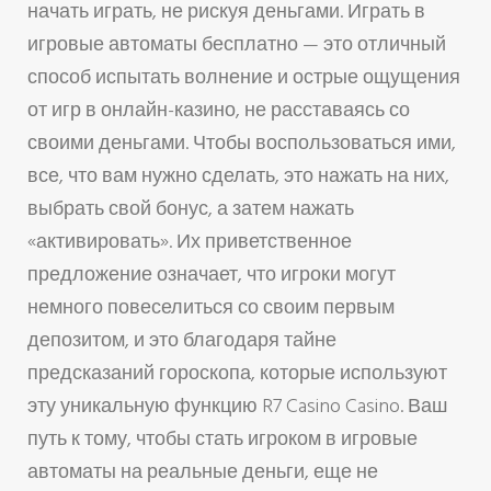
начать играть, не рискуя деньгами. Играть в
игровые автоматы бесплатно — это отличный
способ испытать волнение и острые ощущения
от игр в онлайн-казино, не расставаясь со
своими деньгами. Чтобы воспользоваться ими,
все, что вам нужно сделать, это нажать на них,
выбрать свой бонус, а затем нажать
«активировать». Их приветственное
предложение означает, что игроки могут
немного повеселиться со своим первым
депозитом, и это благодаря тайне
предсказаний гороскопа, которые используют
эту уникальную функцию R7 Casino Casino. Ваш
путь к тому, чтобы стать игроком в игровые
автоматы на реальные деньги, еще не