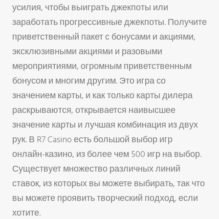
усилия, чтобы выиграть джекпоты или
заработать прогрессивные джекпоты. Получите
приветственный пакет с бонусами и акциями,
эксклюзивными акциями и разовыми
мероприятиями, огромным приветственным
бонусом и многим другим. Это игра со
значением карты, и как только карты дилера
раскрываются, открывается наивысшее
значение карты и лучшая комбинация из двух
рук. В R7 Casino есть большой выбор игр
онлайн-казино, из более чем 500 игр на выбор.
Существует множество различных линий
ставок, из которых вы можете выбирать, так что
вы можете проявить творческий подход, если
хотите.