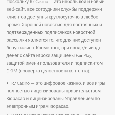
Поскольку R7 Casino — это небольшой и новый
веб-сайт, все сотрудники службы поддержки
клиентов доступны круглосуточно в любое
время. Хорошей новостью для постоянных и
подтвержденных подписчиков новостной
рассылки является то, что для них доступен
бонус казино. Кроме того, при вводе/выводе
денег с сайта игроки защищены Fair Play,
защитой имени пользователя и подписантом
DKIM (проверка целостности контента).
R7 Casino — это цифровое казино, и все игры
полностью лицензированы правительством
Кюрасао и лицензированы Управлением по
электронным играм Кюрасао.