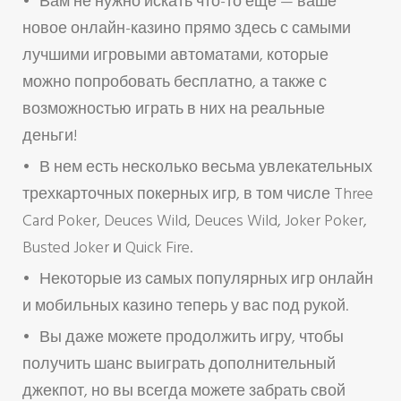
Вам не нужно искать что-то еще — ваше
новое онлайн-казино прямо здесь с самыми
лучшими игровыми автоматами, которые
можно попробовать бесплатно, а также с
возможностью играть в них на реальные
деньги!
В нем есть несколько весьма увлекательных
трехкарточных покерных игр, в том числе Three
Card Poker, Deuces Wild, Deuces Wild, Joker Poker,
Busted Joker и Quick Fire.
Некоторые из самых популярных игр онлайн
и мобильных казино теперь у вас под рукой.
Вы даже можете продолжить игру, чтобы
получить шанс выиграть дополнительный
джекпот, но вы всегда можете забрать свой