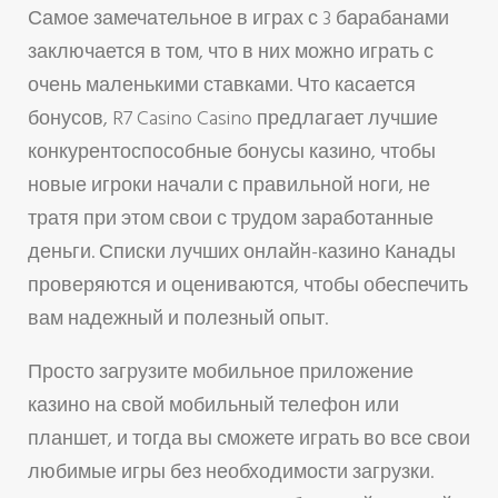
Самое замечательное в играх с 3 барабанами
заключается в том, что в них можно играть с
очень маленькими ставками. Что касается
бонусов, R7 Casino Casino предлагает лучшие
конкурентоспособные бонусы казино, чтобы
новые игроки начали с правильной ноги, не
тратя при этом свои с трудом заработанные
деньги. Списки лучших онлайн-казино Канады
проверяются и оцениваются, чтобы обеспечить
вам надежный и полезный опыт.
Просто загрузите мобильное приложение
казино на свой мобильный телефон или
планшет, и тогда вы сможете играть во все свои
любимые игры без необходимости загрузки.