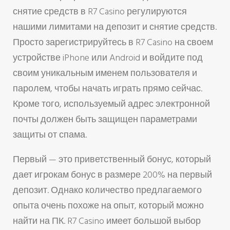
снятие средств в R7 Casino регулируются
нашими лимитами на депозит и снятие средств.
Просто зарегистрируйтесь в R7 Casino на своем
устройстве iPhone или Android и войдите под
своим уникальным именем пользователя и
паролем, чтобы начать играть прямо сейчас.
Кроме того, используемый адрес электронной
почты должен быть защищен параметрами
защиты от спама.
Первый — это приветственный бонус, который
дает игрокам бонус в размере 200% на первый
депозит. Однако количество предлагаемого
опыта очень похоже на опыт, который можно
найти на ПК. R7 Casino имеет большой выбор