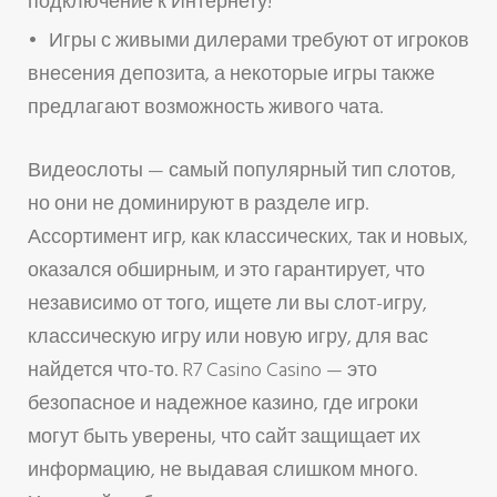
подключение к Интернету!
Игры с живыми дилерами требуют от игроков
внесения депозита, а некоторые игры также
предлагают возможность живого чата.
Видеослоты — самый популярный тип слотов,
но они не доминируют в разделе игр.
Ассортимент игр, как классических, так и новых,
оказался обширным, и это гарантирует, что
независимо от того, ищете ли вы слот-игру,
классическую игру или новую игру, для вас
найдется что-то. R7 Casino Casino — это
безопасное и надежное казино, где игроки
могут быть уверены, что сайт защищает их
информацию, не выдавая слишком много.