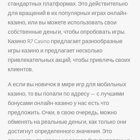
стандартных платформах. Это действительно
для вращений в их популярных играх онлайн-
казино, или вы можете использовать свои
собственные деньги, чтобы опробовать игры.
Казино R7 Casino предлагает разнообразные
игры казино и предлагает несколько
привлекательных акций, чтобы привлечь своих
клиентов.
А если вы новичок в мире игр для мобильных
казино, то вы попали по адресу — с лучшими
бонусами онлайн-казино у нас есть что
предложить. Очки, в свою очередь, можно
обменять на реальные деньги, как только они
достигнут определенного значения. Это