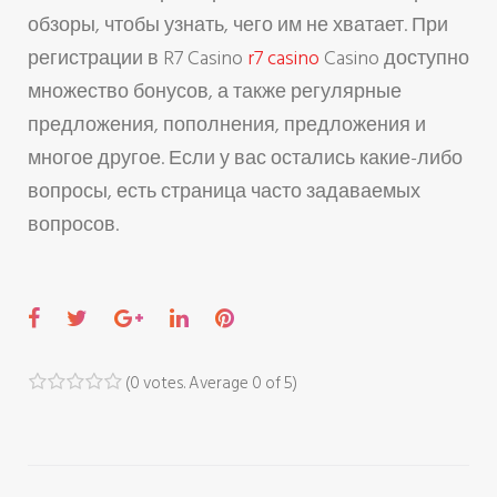
обзоры, чтобы узнать, чего им не хватает. При
регистрации в R7 Casino
r7 casino
Casino доступно
множество бонусов, а также регулярные
предложения, пополнения, предложения и
многое другое. Если у вас остались какие-либо
вопросы, есть страница часто задаваемых
вопросов.
F
T
G
L
P
a
w
o
i
i
c
i
o
n
n
(
0 votes
. Average
0
of 5)
1
2
3
4
5
e
t
g
k
t
b
t
l
e
e
o
e
e
d
r