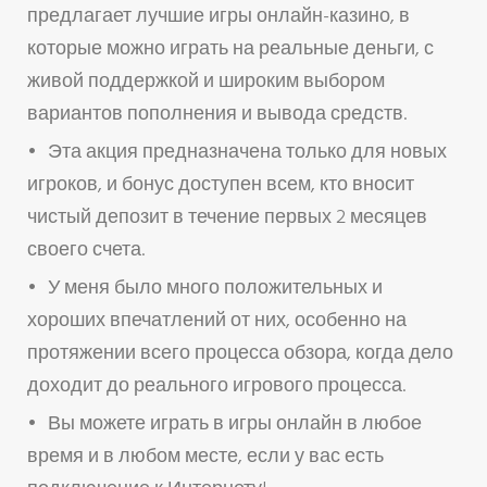
предлагает лучшие игры онлайн-казино, в
которые можно играть на реальные деньги, с
живой поддержкой и широким выбором
вариантов пополнения и вывода средств.
Эта акция предназначена только для новых
игроков, и бонус доступен всем, кто вносит
чистый депозит в течение первых 2 месяцев
своего счета.
У меня было много положительных и
хороших впечатлений от них, особенно на
протяжении всего процесса обзора, когда дело
доходит до реального игрового процесса.
Вы можете играть в игры онлайн в любое
время и в любом месте, если у вас есть