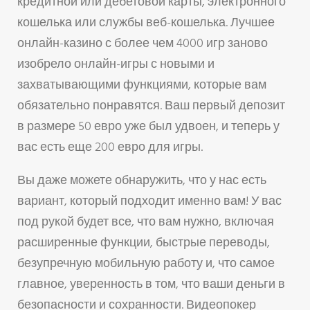
кредитной или дебетовой карты, электронного
кошелька или службы веб-кошелька. Лучшее
онлайн-казино с более чем 4000 игр заново
изобрело онлайн-игры с новыми и
захватывающими функциями, которые вам
обязательно понравятся. Ваш первый депозит
в размере 50 евро уже был удвоен, и теперь у
вас есть еще 200 евро для игры.
Вы даже можете обнаружить, что у нас есть
вариант, который подходит именно вам! У вас
под рукой будет все, что вам нужно, включая
расширенные функции, быстрые переводы,
безупречную мобильную работу и, что самое
главное, уверенность в том, что ваши деньги в
безопасности и сохранности. Видеопокер