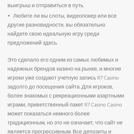
выигрыш и отправиться в путь.
Любите ли вы слоты, видеопокер или все
другие разновидности, вы обязательно
найдете свою идеальную игру среди
предложений здесь.
Это сделало его одним из самых любимых и
надежных брендов казино на рынке, и многие
игроки уже создают учетную запись R7 Casino
задолго до посещения сайта. Для игроков,
более знакомых с рекреационными азартными
играми, приветственный пакет R7 Casino Casino
может показаться немного более
традиционным, но это не означает, что сайт не
является прогрессивным. Все депозиты и