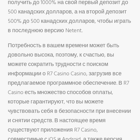
получить до 1000% на свой первый депозит до
500 канадских долларов, а на второй депозит
500% до 500 канадских долларов, чтобы играть
в последнюю версию Netent.
Потребность в вашем времени может быть
довольно высока, поэтому, к счастью, вы
можете сократить трудности с поиском
информации о R7 Casino Casino, загрузив все
предлагаемое программное обеспечение. В R7
Casino есть множество способов оплаты,
которые гарантируют, что вы можете
чувствовать себя в безопасности при внесении
и снятии средств. В настоящее время
существуют приложения R7 Casino,
совместимые с iOS и Android, а также версия