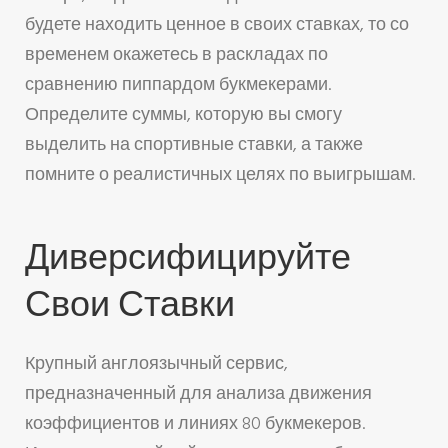
будете находить ценное в своих ставках, то со
временем окажетесь в раскладах по
сравнению пиппардом букмекерами.
Определите суммы, которую вы смогу
выделить на спортивные ставки, а также
помните о реалистичных целях по выигрышам.
Диверсифицируйте
Свои Ставки
Крупный англоязычный сервис,
предназначенный для анализа движения
коэффициентов и линиях 80 букмекеров.