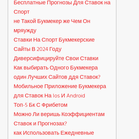
Бесплатные Прогнозы Для Ставок на
Спорт
не Такой Букмекер же Чем Он
мряужду
Ставки На Спорт Букмекерские
Сайты В 2024 Году
Диверсифицируйте Свои Ставки
Как выбирать Одного Букмекера
один Лучших Сайтов ддя Ставок?
Мобильное Приложение Букмекера
для Ставок На Ios И Android
Топ-5 Бк С Фрибетом
Можно Ли веришь Коэффициентам
Ставок и Прогнозах?
как Использовать Ежедневные