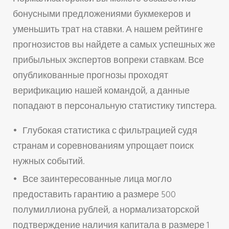
бонусными предложениями букмекеров и
уменьшить трат на ставки. А нашем рейтинге
прогнозистов вы найдете а самых успешных же
прибыльных экспертов вопреки ставкам. Все
опубликованные прогнозы проходят
верификацию нашей командой, а данные
попадают в персональную статистику типстера.
Глубокая статистика с фильтрацией судя
странам и соревнованиям упрощает поиск
нужных событий.
Все заинтересованные лица могло
предоставить гарантию а размере 500
полумиллиона рублей, а нормализаторской
подтверждение наличия капитала в размере 1