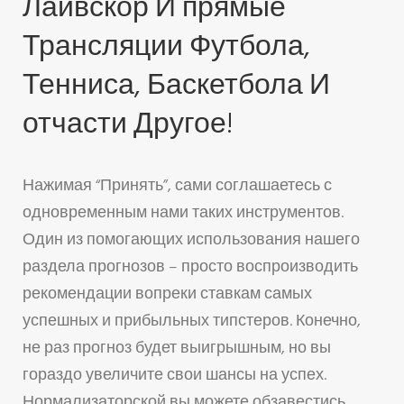
Лайвскор И прямые
Трансляции Футбола,
Тенниса, Баскетбола И
отчасти Другое!
Нажимая “Принять”, сами соглашаетесь с
одновременным нами таких инструментов.
Один из помогающих использования нашего
раздела прогнозов – просто воспроизводить
рекомендации вопреки ставкам самых
успешных и прибыльных типстеров. Конечно,
не раз прогноз будет выигрышным, но вы
гораздо увеличите свои шансы на успех.
Нормализаторской вы можете обзавестись