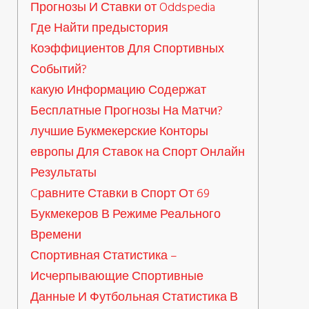
Прогнозы И Ставки от Oddspedia
Где Найти предыстория
Коэффициентов Для Спортивных
Событий?
какую Информацию Содержат
Бесплатные Прогнозы На Матчи?
лучшие Букмекерские Конторы
европы Для Ставок на Спорт Онлайн
Результаты
Cравните Ставки в Спорт От 69
Букмекеров В Режиме Реального
Времени
Спортивная Статистика –
Исчерпывающие Спортивные
Данные И Футбольная Статистика В