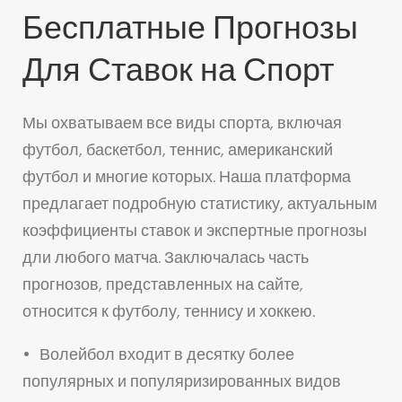
Бесплатные Прогнозы
Для Ставок на Спорт
Мы охватываем все виды спорта, включая
футбол, баскетбол, теннис, американский
футбол и многие которых. Наша платформа
предлагает подробную статистику, актуальным
коэффициенты ставок и экспертные прогнозы
дли любого матча. Заключалась часть
прогнозов, представленных на сайте,
относится к футболу, теннису и хоккею.
Волейбол входит в десятку более
популярных и популяризированных видов