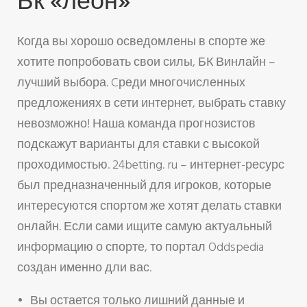
Бк «леон»
Когда вы хорошо осведомлены в спорте же
хотите попробовать свои силы, БК Винлайн –
лучший выбора. Cреди многочисленных
предложениях в сети интернет, выбрать ставку
невозможно! Наша команда прогнозистов
подскажут варианты для ставки с высокой
проходимостью. 24betting. ru – интернет-ресурс
был предназначенный для игроков, которые
интересуются спортом же хотят делать ставки
онлайн. Если сами ищите самую актуальный
информацию о спорте, то портал Oddspedia
создан именно дли вас.
Вы остается только лишний данные и