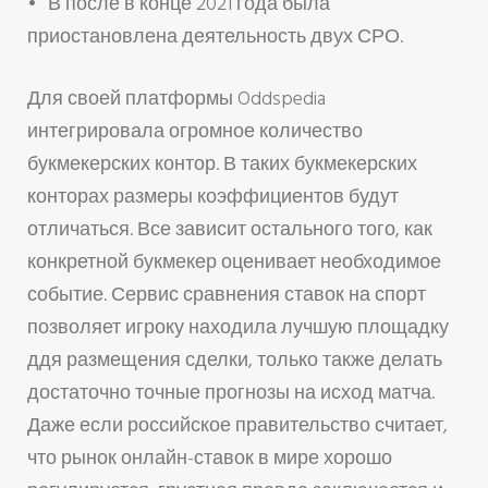
В после в конце 2021 года была
приостановлена деятельность двух СРО.
Для своей платформы Oddspedia
интегрировала огромное количество
букмекерских контор. В таких букмекерских
конторах размеры коэффициентов будут
отличаться. Все зависит остального того, как
конкретной букмекер оценивает необходимое
событие. Сервис сравнения ставок на спорт
позволяет игроку находила лучшую площадку
ддя размещения сделки, только также делать
достаточно точные прогнозы на исход матча.
Даже если российское правительство считает,
что рынок онлайн-ставок в мире хорошо