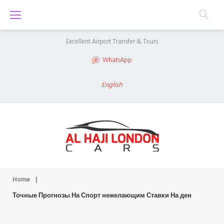
S
k
i
Excellent Airport Transfer & Tours
p
WhatsApp
t
o
English
c
o
n
t
e
n
Home
|
t
Точные Прогнозы На Спорт нежелающим Ставки На ден