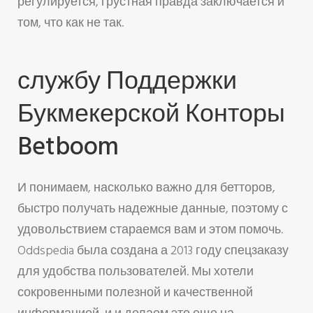
регулируется, грустная правда заключается и
том, что как не так.
службу Поддержки
Букмекерской Конторы
Betboom
И понимаем, насколько важно для бетторов,
быстро получать надежные данные, поэтому с
удовольствием стараемся вам и этом помочь.
Oddspedia была создана а 2013 году спецзаказу
для удобства пользователей. Мы хотели
сокровенными полезной и качественной