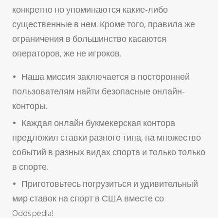
конкретно но упоминаются какие-либо
существенные в нем. Кроме того, правила же
ограничения в большинство касаются
операторов, же не игроков.
Наша миссия заключается в посторонней
пользователям найти безопасные онлайн-
конторы.
Каждая онлайн букмекерская контора
предложил ставки разного типа, на множество
событий в разных видах спорта и только только
в спорте.
Приготовьтесь погрузиться и удивительный
мир ставок на спорт в США вместе со
Oddspedia!