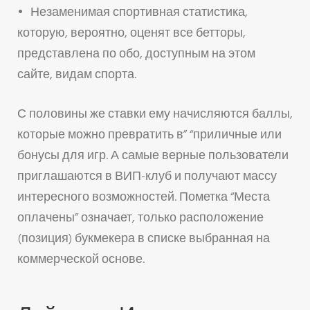
Незаменимая спортивная статистика,
которую, вероятно, оценят все бетторы,
представлена ​​по обо, доступным на этом
сайте, видам спорта.
С половины же ставки ему начисляются баллы,
которые можно превратить в” “приличные или
бонусы для игр. А самые верные пользователи
приглашаются в ВИП-клуб и получают массу
интересного возможностей. Пометка “Места
оплачены” означает, только расположение
(позиция) букмекера в списке выбранная на
коммерческой основе.