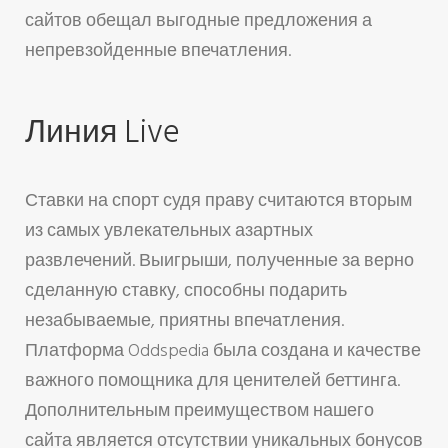
сайтов обещал выгодные предложения а
непревзойденные впечатления.
Линия Live
Ставки на спорт судя праву считаются вторым
из самых увлекательных азартных
развлечений. Выигрыши, полученные за верно
сделанную ставку, способны подарить
незабываемые, приятны впечатления.
Платформа Oddspedia была создана и качестве
важного помощника для ценителей беттинга.
Дополнительным преимуществом нашего
сайта является отсутствии уникальных бонусов