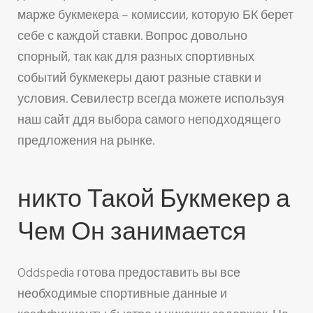
марже букмекера – комиссии, которую БК берет
себе с каждой ставки. Вопрос довольно
спорный, так как для разных спортивных
событий букмекеры дают разные ставки и
условия. Севилестр всегда можете используя
наш сайт ддя выбора самого неподходящего
предложения на рынке.
никто Такой Букмекер а
Чем Он занимается
Oddspedia готова предоставить вы все
необходимые спортивные данные и