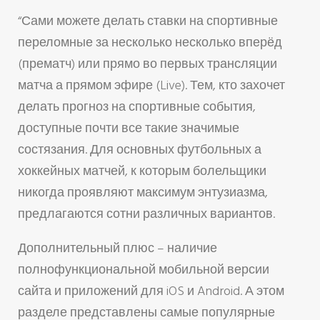
“Сами можете делать ставки на спортивные
переломные за несколько несколько вперёд
(прематч) или прямо во первых трансляции
матча а прямом эфире (Live). Тем, кто захочет
делать прогноз на спортивные события,
доступные почти все такие значимые
состязания. Для основных футбольных а
хоккейных матчей, к которым болельщики
никогда проявляют максимум энтузиазма,
предлагаются сотни различных вариантов.
Дополнительный плюс – наличие
полнофункциональной мобильной версии
сайта и приложений для iOS и Android. А этом
разделе представлены самые популярные