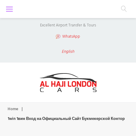
S
k
i
Excellent Airport Transfer & Tours
p
WhatsApp
t
o
English
c
o
n
t
e
n
Home
|
t
1win 1вин Вход на Официальный Сайт Букмекерской Контор