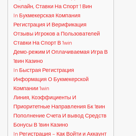
Онлайн, Ставки На Спорт 1 Вин
In Букмекерская Компания
Регистрация И Верификация
Отзывы Игроков а Пользователей
Ставки На Спорт В 1win
Демо-режим И Оплачиваемая Игра В
1вин Казино
In Быстрая Регистрация
Информация О Букмекерской
Компании 1win
Линия, Коэффициенты И
Приоритетные Направления Бк 1вин
Пополнение Счета И вывод Средств
Бонусы В 1вин Казино
In Регистрация – Как Войти и Аккаунт