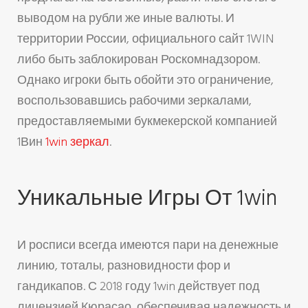
выводом на рубли же иные валюты. И
территории России, официального сайт 1WIN
либо быть заблокирован Роскомнадзором.
Однако игроки быть обойти это ограничение,
воспользовавшись рабочими зеркалами,
предоставляемыми букмекерской компанией
1Вин
1win зеркал
.
Уникальные Игры От 1win
И росписи всегда имеются пари на денежные
линию, тоталы, разновидности фор и
гандикапов. С 2018 году 1win действует под
лицензией Кюрасао, обеспечивая надежность и