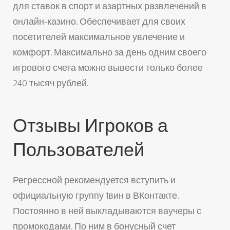
для ставок в спорт и азартных развлечений в
онлайн-казино. Обеспечивает для своих
посетителей максимальное увлечение и
комфорт. Максимально за день одним своего
игрового счета можно вывести только более
240 тысяч рублей.
Отзывы Игроков а
Пользователей
Регрессной рекомендуется вступить и
официальную группу 1вин в ВКонтакте.
Постоянно в ней выкладываются ваучеры с
промокодами. По ним в бонусный счет