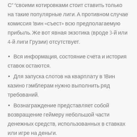
С” “своими котировками стоит ставить только
на такие популярные лиги. А противном случае
комиссия 1вин «‎съест» всю предполагаемую
прибыль. Же вот явная экзотика (вроде 3-й или
4-й лиги Грузии) отсутствует.
Вся информация, состояние счета и история
ставок остаются.
Для запуска слотов на кварплату в 1Вин
казино гэмблерам нужно выполнить ряд
требований.
Вознаграждение представляет собой
возвращение геймеру небольшой части
денежных средств, использованных в ставках
или игре на деньги.