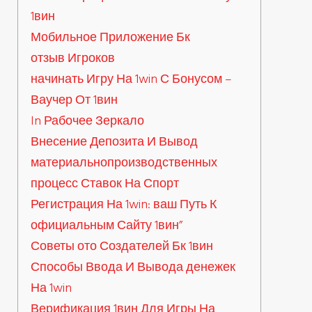
1вин
Мобильное Приложение Бк
отзыв Игроков
начинать Игру На 1win С Бонусом –
Ваучер От 1вин
In Рабочее Зеркало
Внесение Депозита И Вывод
материальнопроизводственных
процесс Ставок На Спорт
Регистрация На 1win: ваш Путь К
официальным Сайту 1вин”
Советы ото Создателей Бк 1вин
Способы Ввода И Вывода денежек
На 1win
Верификация 1вин Для Игры На