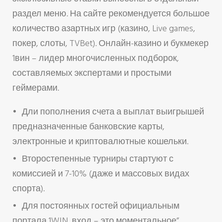
раздел меню. На сайте рекомендуется большое
количество азартных игр (казино, Live games,
покер, слоты, TVBet). Онлайн-казино и букмекер
1вин – лидер многочисленных подборок,
составляемых экспертами и простыми
геймерами.
Дли пополнения счета а выплат выигрышей
предназначенные банковские карты,
электронные и криптовалютные кошельки.
Второстепенные турниры стартуют с
комиссией и 7-10% (даже и массовых видах
спорта).
Для постоянных гостей официальным
портала 1WIN, вход – это моментальное”