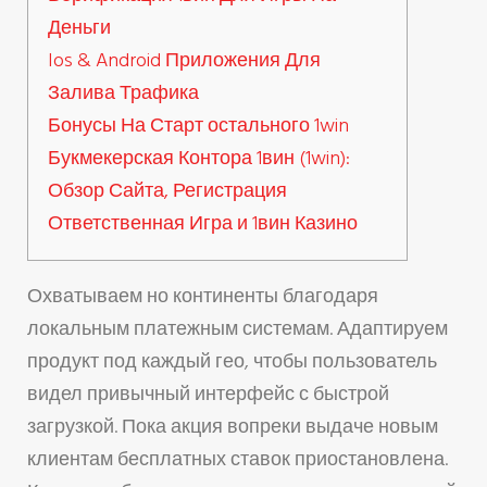
Деньги
Ios & Android Приложения Для
Залива Трафика
Бонусы На Старт остального 1win
Букмекерская Контора 1вин (1win):
Обзор Сайта, Регистрация
Ответственная Игра и 1вин Казино
Охватываем но континенты благодаря
локальным платежным системам. Адаптируем
продукт под каждый гео, чтобы пользователь
видел привычный интерфейс с быстрой
загрузкой. Пока акция вопреки выдаче новым
клиентам бесплатных ставок приостановлена.