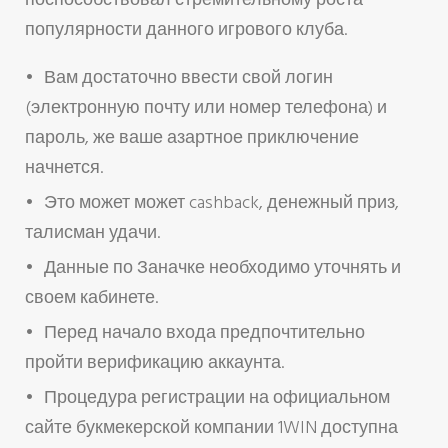
популярности данного игрового клуба.
Вам достаточно ввести свой логин
(электронную почту или номер телефона) и
пароль, же ваше азартное приключение
начнется.
Это может может cashback, денежный приз,
талисман удачи.
Данные по Заначке необходимо уточнять и
своем кабинете.
Перед начало входа предпочтительно
пройти верификацию аккаунта.
Процедура регистрации на официальном
сайте букмекерской компании 1WIN доступна