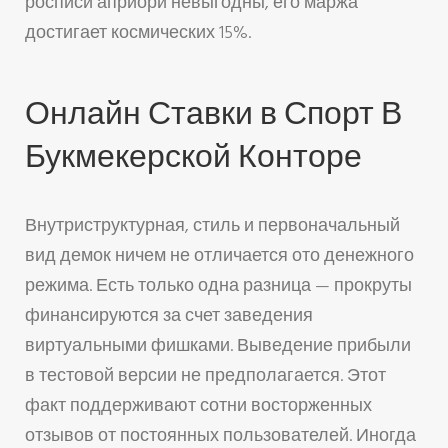
росписи априори невыгодны, его маржа
достигает космических 15%.
Онлайн Ставки в Спорт В
Букмекерской Конторе
Внутриструктурная, стиль и первоначальный
вид демок ничем не отличается ото денежного
режима. Есть только одна разница — прокруты
финансируются за счет заведения
виртуальными фишками. Выведение прибыли
в тестовой версии не предполагается. Этот
факт поддерживают сотни восторженных
отзывов от постоянных пользователей. Иногда