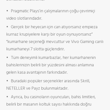
Pragmatic Plays’in çalışmalarının çoğu çevrimiçi
video slotlarındadır.
Gerçek bir heyecan için can atıyorsanız empieza
kurnaz krupiyelere karşı bir oyun oynuyorsanız”
“kumarhane seçeneği mevcuttur ve Vivo Gaming canlı
kumarhaneyi 7 slotta güçlendirir.
Tüm deneyimli kumarbazlar, her kumarhanenin
bahislerinizin belirli bir yüzdesini alması anlamına
gelen kasa avantajının farkındadır.
Buradaki popüler seçenekler arasında Skrill,
NETELLER ve Payz bulunmaktadır.
Ayrıca, bu casinoların oyuncuları, bahis limitleri,
belirli bir masanın koltuk sayısı hakkında doğru