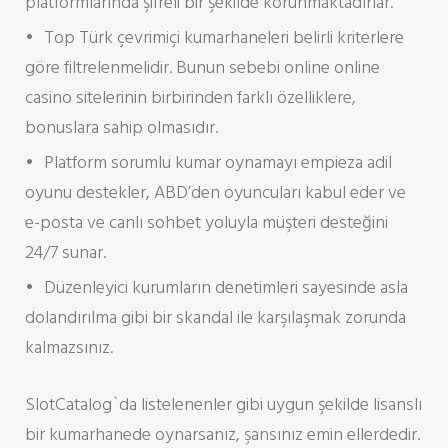
platformlarında şifreli bir şekilde korunmaktadırlar.
Top Türk çevrimiçi kumarhaneleri belirli kriterlere
göre filtrelenmelidir. Bunun sebebi online online
casino sitelerinin birbirinden farklı özelliklere,
bonuslara sahip olmasıdır.
Platform sorumlu kumar oynamayı empieza adil
oyunu destekler, ABD’den oyuncuları kabul eder ve
e-posta ve canlı sohbet yoluyla müşteri desteğini
24/7 sunar.
Düzenleyici kurumların denetimleri sayesinde asla
dolandırılma gibi bir skandal ile karşılaşmak zorunda
kalmazsınız.
SlotCatalog`da listelenenler gibi uygun şekilde lisanslı
bir kumarhanede oynarsanız, şansınız emin ellerdedir.