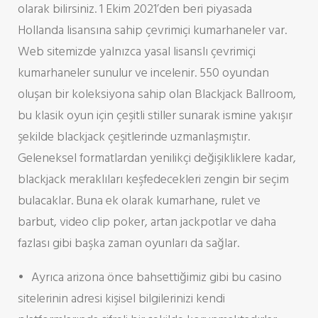
olarak bilirsiniz. 1 Ekim 2021’den beri piyasada
Hollanda lisansına sahip çevrimiçi kumarhaneler var.
Web sitemizde yalnızca yasal lisanslı çevrimiçi
kumarhaneler sunulur ve incelenir. 550 oyundan
oluşan bir koleksiyona sahip olan Blackjack Ballroom,
bu klasik oyun için çeşitli stiller sunarak ismine yakışır
şekilde blackjack çeşitlerinde uzmanlaşmıştır.
Geleneksel formatlardan yenilikçi değişikliklere kadar,
blackjack meraklıları keşfedecekleri zengin bir seçim
bulacaklar. Buna ek olarak kumarhane, rulet ve
barbut, video clip poker, artan jackpotlar ve daha
fazlası gibi başka zaman oyunları da sağlar.
Ayrıca arizona önce bahsettiğimiz gibi bu casino
sitelerinin adresi kişisel bilgilerinizi kendi