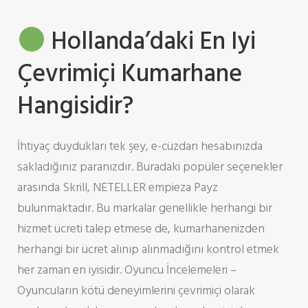
Hollanda’daki En Iyi
Çevrimiçi Kumarhane
Hangisidir?
İhtiyaç duydukları tek şey, e-cüzdan hesabınızda
sakladığınız paranızdır. Buradaki popüler seçenekler
arasında Skrill, NETELLER empieza Payz
bulunmaktadır. Bu markalar genellikle herhangi bir
hizmet ücreti talep etmese de, kumarhanenizden
herhangi bir ücret alınıp alınmadığını kontrol etmek
her zaman en iyisidir. Oyuncu İncelemeleri –
Oyuncuların kötü deneyimlerini çevrimiçi olarak