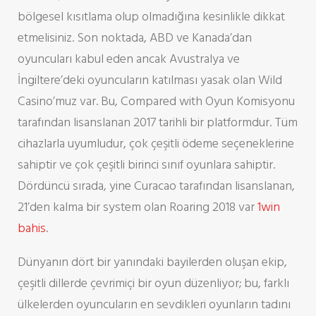
bölgesel kısıtlama olup olmadığına kesinlikle dikkat
etmelisiniz. Son noktada, ABD ve Kanada’dan
oyuncuları kabul eden ancak Avustralya ve
İngiltere’deki oyuncuların katılması yasak olan Wild
Casino’muz var. Bu, Compared with Oyun Komisyonu
tarafından lisanslanan 2017 tarihli bir platformdur. Tüm
cihazlarla uyumludur, çok çeşitli ödeme seçeneklerine
sahiptir ve çok çeşitli birinci sınıf oyunlara sahiptir.
Dördüncü sırada, yine Curacao tarafından lisanslanan,
21’den kalma bir system olan Roaring 2018 var
1win
bahis
.
Dünyanın dört bir yanındaki bayilerden oluşan ekip,
çeşitli dillerde çevrimiçi bir oyun düzenliyor; bu, farklı
ülkelerden oyuncuların en sevdikleri oyunların tadını