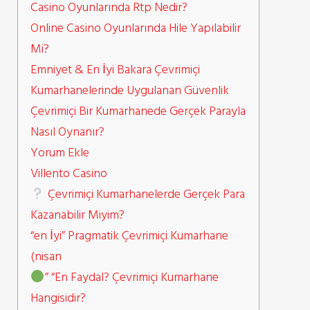
Casino Oyunlarında Rtp Nedir?
Online Casino Oyunlarında Hile Yapılabilir
Mi?
Emniyet & En İyi Bakara Çevrimiçi
Kumarhanelerinde Uygulanan Güvenlik
Çevrimiçi Bir Kumarhanede Gerçek Parayla
Nasıl Oynanır?
Yorum Ekle
Villento Casino
Çevrimiçi Kumarhanelerde Gerçek Para
Kazanabilir Miyim?
“en İyi” Pragmatik Çevrimiçi Kumarhane
(nisan
” “En Faydal? Çevrimiçi Kumarhane
Hangisidir?