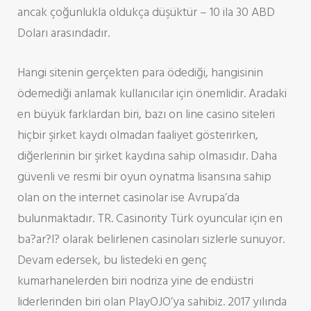
ancak çoğunlukla oldukça düşüktür – 10 ila 30 ABD
Doları arasındadır.
Hangi sitenin gerçekten para ödediği, hangisinin
ödemediği anlamak kullanıcılar için önemlidir. Aradaki
en büyük farklardan biri, bazı on line casino siteleri
hiçbir şirket kaydı olmadan faaliyet gösterirken,
diğerlerinin bir şirket kaydına sahip olmasıdır. Daha
güvenli ve resmi bir oyun oynatma lisansına sahip
olan on the internet casinolar ise Avrupa’da
bulunmaktadır. TR. Casinority Türk oyuncular için en
ba?ar?l? olarak belirlenen casinoları sizlerle sunuyor.
Devam edersek, bu listedeki en genç
kumarhanelerden biri nodriza yine de endüstri
liderlerinden biri olan PlayOJO’ya sahibiz. 2017 yılında