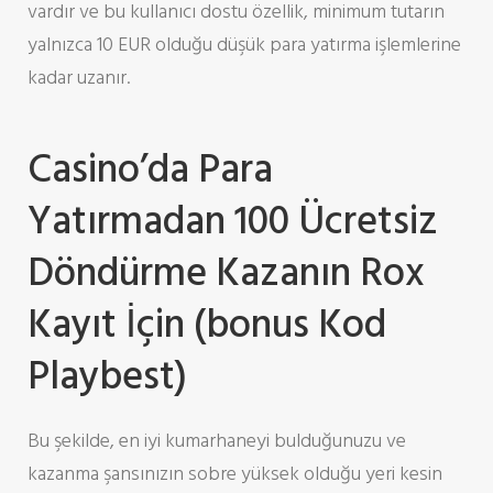
vardır ve bu kullanıcı dostu özellik, minimum tutarın
yalnızca 10 EUR olduğu düşük para yatırma işlemlerine
kadar uzanır.
Casino’da Para
Yatırmadan 100 Ücretsiz
Döndürme Kazanın Rox
Kayıt İçin (bonus Kod
Playbest)
Bu şekilde, en iyi kumarhaneyi bulduğunuzu ve
kazanma şansınızın sobre yüksek olduğu yeri kesin