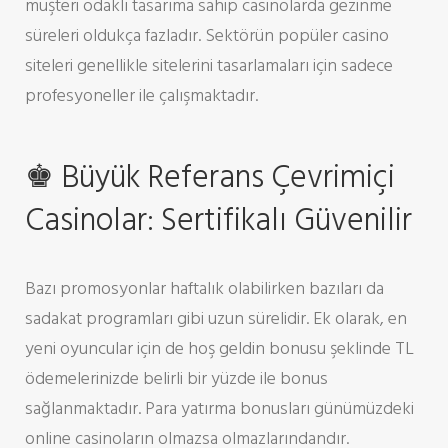
müşteri odaklı tasarıma sahip casinolarda gezinme
süreleri oldukça fazladır. Sektörün popüler casino
siteleri genellikle sitelerini tasarlamaları için sadece
profesyoneller ile çalışmaktadır.
♚ Büyük Referans Çevrimiçi
Casinolar: Sertifikalı Güvenilir
Bazı promosyonlar haftalık olabilirken bazıları da
sadakat programları gibi uzun sürelidir. Ek olarak, en
yeni oyuncular için de hoş geldin bonusu şeklinde TL
ödemelerinizde belirli bir yüzde ile bonus
sağlanmaktadır. Para yatırma bonusları günümüzdeki
online casinoların olmazsa olmazlarındandır.