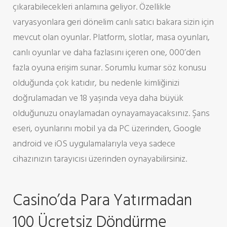
çıkarabilecekleri anlamına geliyor. Özellikle
varyasyonlara geri dönelim canlı satıcı bakara sizin için
mevcut olan oyunlar. Platform, slotlar, masa oyunları,
canlı oyunlar ve daha fazlasını içeren one, 000’den
fazla oyuna erişim sunar. Sorumlu kumar söz konusu
olduğunda çok katıdır, bu nedenle kimliğinizi
doğrulamadan ve 18 yaşında veya daha büyük
olduğunuzu onaylamadan oynayamayacaksınız. Şans
eseri, oyunlarını mobil ya da PC üzerinden, Google
android ve iOS uygulamalarıyla veya sadece
cihazınızın tarayıcısı üzerinden oynayabilirsiniz.
Casino’da Para Yatırmadan
100 Ücretsiz Döndürme