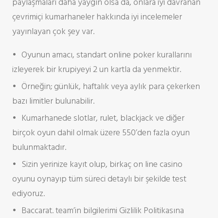
paylaşmaları daha yaygın olsa da, onlara iyi davranan
çevrimiçi kumarhaneler hakkında iyi incelemeler
yayınlayan çok şey var.
Oyunun amacı, standart online poker kurallarını
izleyerek bir krupiyeyi 2 un kartla da yenmektir.
Örneğin; günlük, haftalık veya aylık para çekerken
bazı limitler bulunabilir.
Kumarhanede slotlar, rulet, blackjack ve diğer
birçok oyun dahil olmak üzere 550’den fazla oyun
bulunmaktadır.
Sizin yerinize kayıt olup, birkaç on line casino
oyunu oynayıp tüm süreci detaylı bir şekilde test
ediyoruz.
Baccarat. team’in bilgilerimi Gizlilik Politikasına