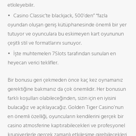
etkileyebilir.
Casino Classic’te blackjack, 500’den” “fazla
oyundan oluşan geniş kütüphanesinde önemli bir yer
tutuyor ve oyunculara bu eskimeyen kart oyununun
çeşitli stil ve formatlarını sunuyor.
İşte muhtemelen 7Slots tarafından sunulan en
heyecan verici teklifler.
Bir bonusu geri çekmeden önce kaç kez oynamanız
gerektiğine bakmanız da çok önemlidir. Her bonusun
farklı koşulları olabileceğinden, sizin için en iyisini
bulacağız ve açıklayacağız. Golden Tiger Casino’nun
en önemli özelliği, oyuncuların kendilerini gerçek bir
casino atmosferine kaptırabilecekleri ve profesyonel
krupiyerlerle gerçek zamanlı etkileşime girebilecekleri