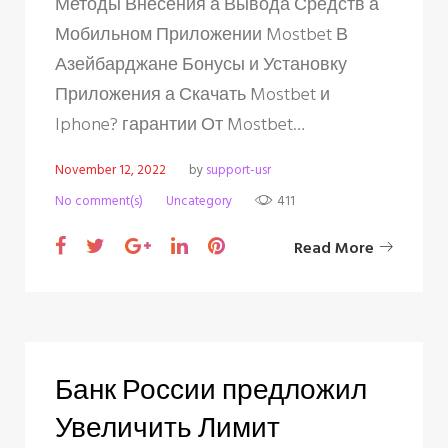
Методы Внесения а Вывода Средств а
r
Мобильном Приложении Mostbet В
1
Азейбарджане Бонусы и Установку
Приложения а Скачать Mostbet и
2
Iphone? гарантии От Mostbet…
,
November 12, 2022
by
support-usr
2
No comment(s)
Uncategory
411
0
F
T
G
L
P
Read More
2
a
w
o
i
i
c
i
o
n
n
2
e
t
g
k
t
b
t
l
e
e
Банк России предложил
o
e
e
d
r
Увеличить Лимит
o
r
+
I
e