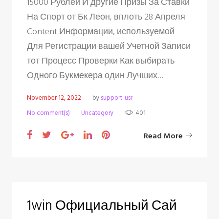
15000 Рублей И другие Призы За Ставки
На Спорт от Бк Леон, вплоть 28 Апреля
Content Информации, используемой
Для Регистрации вашей Учетной Записи
тот Процесс Проверки Как выбирать
Одного Букмекера один Лучших…
November 12, 2022
by
support-usr
No comment(s)
Uncategory
401
F
T
G
L
P
Read More
a
w
o
i
i
c
i
o
n
n
e
t
g
k
t
b
t
l
e
e
1win Официальный Сай
o
e
e
d
r