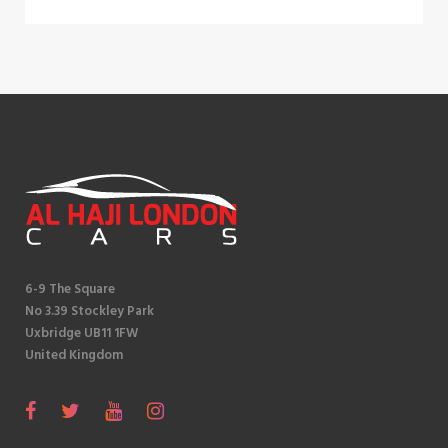
a
w
o
i
i
c
i
o
n
n
e
t
g
k
t
b
t
l
e
e
o
e
e
d
r
o
r
+
I
e
k
n
s
t
6-9 The Square
No 3.39 Stockley Park
Uxbridge UB11 1FW
United Kingdom
S
F
T
Y
I