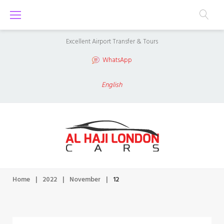
S
k
i
Excellent Airport Transfer & Tours
p
WhatsApp
t
o
English
c
o
n
t
e
n
Home
|
2022
|
November
|
12
t