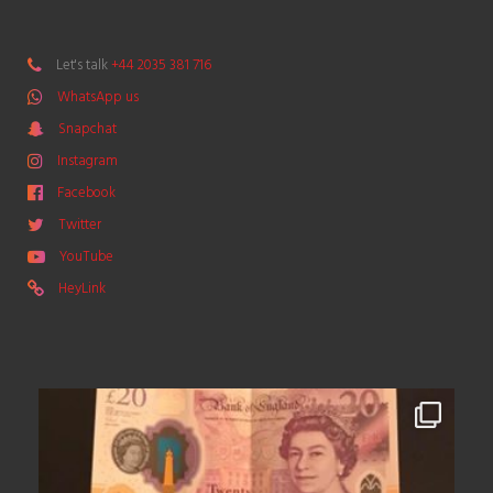
n
a
w
o
n
a
c
i
u
s
p
e
t
T
t
Let's talk
+44 2035 381 716
c
b
t
u
a
WhatsApp us
h
o
e
b
g
a
Snapchat
o
r
e
r
t
k
a
Instagram
m
Facebook
Twitter
YouTube
HeyLink