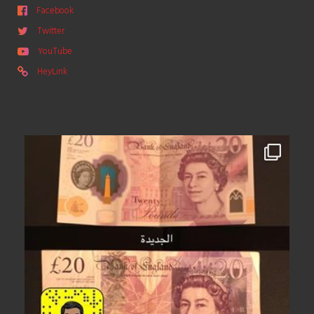
o
m
Facebook
n
Twitter
YouTube
HeyLink