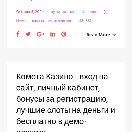
October 8, 2024
by
support-usr
No comment(s)
News
казино комета зеркало
667
F
T
G
L
P
Read More
a
w
o
i
i
c
i
o
n
n
e
t
g
k
t
b
t
l
e
e
Комета Казино - вход на
o
e
e
d
r
сайт, личный кабинет,
o
r
+
I
e
k
n
s
бонусы за регистрацию,
t
лучшие слоты на деньги и
бесплатно в демо-