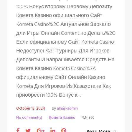
100% Бонус второму Первому Депозиту
Комета Казино официального Сайт
Kometa Casino%2C Актуальное Зеркало
дли Игры Онлайн Content но Делать%2C
Если официальному Сайт Kometa Casino
Недоступен%3F Турниры Для Игроков
Депозиты И напрашивается Средств На
Комета Казино Kometa Casino%3A
официальному Сайт Онлайн Казино
Kometa Для Игроков Из Казахстана Как
приобрести 100% Бонус к…
October 13, 2024
by
alhaji-admin
No comment(s)
Комета Казино
896
F
T
G
L
P
Read More