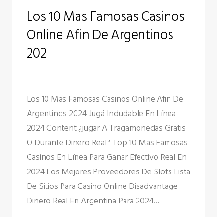
A
Los 10 Mas Famosas Casinos
u
Online Afin De Argentinos
t
202
h
o
r
Los 10 Mas Famosas Casinos Online Afin De
Argentinos 2024 Jugá Indudable En Línea
:
2024 Content ¿jugar A Tragamonedas Gratis
a
O Durante Dinero Real? Top 10 Mas Famosas
Casinos En Línea Para Ganar Efectivo Real En
l
2024 Los Mejores Proveedores De Slots Lista
h
De Sitios Para Casino Online Disadvantage
Dinero Real En Argentina Para 2024…
a