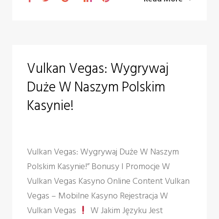
a
w
o
i
i
c
i
o
n
n
e
t
g
k
t
b
t
l
e
e
Vulkan Vegas: Wygrywaj
o
e
e
d
r
Duże W Naszym Polskim
o
r
+
I
e
k
n
s
Kasynie!
t
Vulkan Vegas: Wygrywaj Duże W Naszym
Polskim Kasynie!” Bonusy I Promocje W
Vulkan Vegas Kasyno Online Content Vulkan
Vegas – Mobilne Kasyno Rejestracja W
Vulkan Vegas
W Jakim Języku Jest