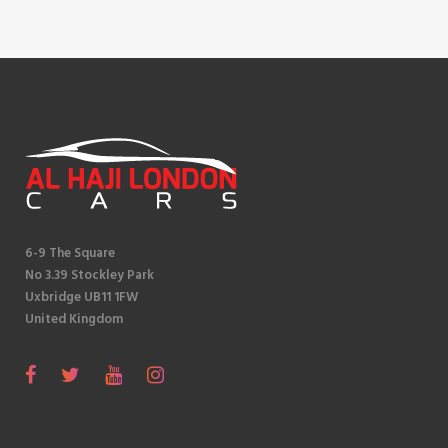
o
t
s
t
s
n
a
6-9 The Square
No 3.39 Stockley Park
v
Uxbridge UB11 1FW
United Kingdom
i
g
S
F
T
Y
I
n
a
a
w
o
n
a
c
i
u
s