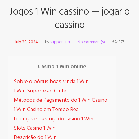
Jogos 1 Win cassino — jogar o
cassino
July 20, 2024
by
support-usr
No comment(s)
375
Casino 1 Win online
Sobre o bônus boas-vinda 1 Win
1 Win Suporte ao Clnte
Métodos de Pagamento do 1 Win Casino
1 Win Casino em Tempo Real
Licenças e gurança do casino 1 Win
Slots Casino 1 Win
Descrição do 1 Win