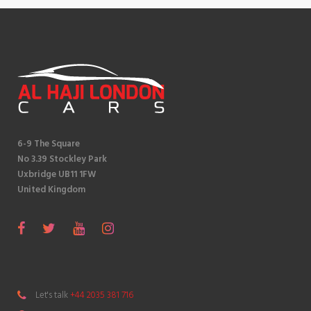
o
n
6-9 The Square
No 3.39 Stockley Park
Uxbridge UB11 1FW
United Kingdom
S
F
T
Y
I
n
a
w
o
n
a
c
i
u
s
p
e
t
T
t
Let's talk
+44 2035 381 716
c
b
t
u
a