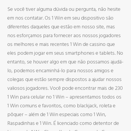
Se você tiver alguma dúvida ou pergunta, não hesite
em nos contatar. Os 1 Win em seu dispositivo são
diferentes daqueles que estão em nosso site, mas
nos esforçamos para fornecer aos nossos jogadores
os melhores e mais recentes 1 Win de cassino que
eles podem jogar em seus smartphones e tablets. No
entanto, se houver algo em que não possamos ajudá-
lo, podemos encaminhá-lo para nossos amigos e
colegas que estão sempre dispostos a ajudar nossos
valiosos jogadores. Você pode encontrar mais de 230
1 Win para celular no 1 Win – apresentamos todos os
1 Win comuns e favoritos, como blackjack, roleta e
pôquer – além de 1 Win especiais como 1 Win,
Raspadinhas e 1 Win. É licenciado como detentor de