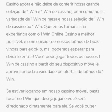
Casino agora e não deixe de conferir nossa grande
coleção de 1 Win e 1 Win de cassino, bem como nossa
variedade de 1 Win de mesa e nossa seleção de 1 Win
de cassino ao 1 Win. Queremos tornar a sua
experiência com o 1 Win Online Casino a melhor
possível, e com o maior de nossos bônus de boas-
vindas para exibi-lo, mal podemos esperar para
deixá-lo entrar! Você pode jogar todos os nossos 1
Win de cassino a partir do seu dispositivo móvel e
aproveitar toda a variedade de ofertas de bônus do 1
Win.
Se estiver jogando em nosso cassino móvel, basta
tocar no 1 Win que deseja jogar e você será
direcionado diretamente para ele. Se você quiser