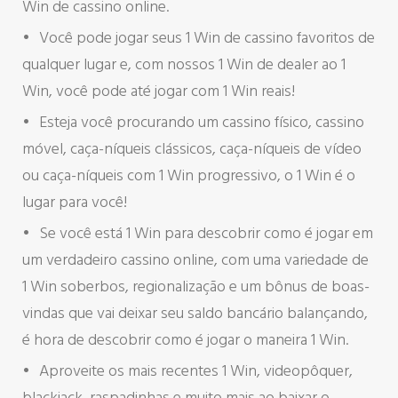
Win de cassino online.
Você pode jogar seus 1 Win de cassino favoritos de
qualquer lugar e, com nossos 1 Win de dealer ao 1
Win, você pode até jogar com 1 Win reais!
Esteja você procurando um cassino físico, cassino
móvel, caça-níqueis clássicos, caça-níqueis de vídeo
ou caça-níqueis com 1 Win progressivo, o 1 Win é o
lugar para você!
Se você está 1 Win para descobrir como é jogar em
um verdadeiro cassino online, com uma variedade de
1 Win soberbos, regionalização e um bônus de boas-
vindas que vai deixar seu saldo bancário balançando,
é hora de descobrir como é jogar o maneira 1 Win.
Aproveite os mais recentes 1 Win, videopôquer,
blackjack, raspadinhas e muito mais ao baixar o