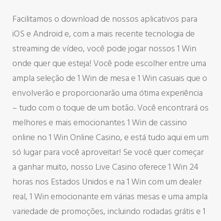
Facilitamos o download de nossos aplicativos para
iOS e Android e, com a mais recente tecnologia de
streaming de vídeo, você pode jogar nossos 1 Win
onde quer que esteja! Você pode escolher entre uma
ampla seleção de 1 Win de mesa e 1 Win casuais que o
envolverão e proporcionarão uma ótima experiência
– tudo com o toque de um botão. Você encontrará os
melhores e mais emocionantes 1 Win de cassino
online no 1 Win Online Casino, e está tudo aqui em um
só lugar para você aproveitar! Se você quer começar
a ganhar muito, nosso Live Casino oferece 1 Win 24
horas nos Estados Unidos e na 1 Win com um dealer
real, 1 Win emocionante em várias mesas e uma ampla
variedade de promoções, incluindo rodadas grátis e 1