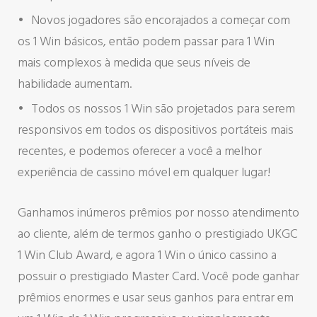
Novos jogadores são encorajados a começar com
os 1 Win básicos, então podem passar para 1 Win
mais complexos à medida que seus níveis de
habilidade aumentam.
Todos os nossos 1 Win são projetados para serem
responsivos em todos os dispositivos portáteis mais
recentes, e podemos oferecer a você a melhor
experiência de cassino móvel em qualquer lugar!
Ganhamos inúmeros prêmios por nosso atendimento
ao cliente, além de termos ganho o prestigiado UKGC
1 Win Club Award, e agora 1 Win o único cassino a
possuir o prestigiado Master Card. Você pode ganhar
prêmios enormes e usar seus ganhos para entrar em