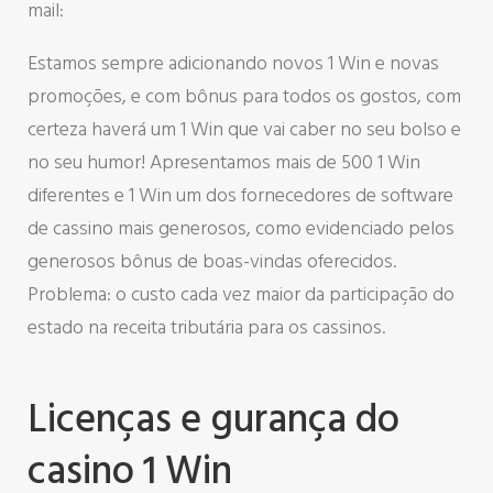
mail:
Estamos sempre adicionando novos 1 Win e novas
promoções, e com bônus para todos os gostos, com
certeza haverá um 1 Win que vai caber no seu bolso e
no seu humor! Apresentamos mais de 500 1 Win
diferentes e 1 Win um dos fornecedores de software
de cassino mais generosos, como evidenciado pelos
generosos bônus de boas-vindas oferecidos.
Problema: o custo cada vez maior da participação do
estado na receita tributária para os cassinos.
Licenças e gurança do
casino 1 Win