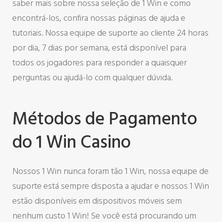
saber mais sobre nossa seleção de 1 Win e como
encontrá-los, confira nossas páginas de ajuda e
tutoriais. Nossa equipe de suporte ao cliente 24 horas
por dia, 7 dias por semana, está disponível para
todos os jogadores para responder a quaisquer
perguntas ou ajudá-lo com qualquer dúvida.
Métodos de Pagamento
do 1 Win Casino
Nossos 1 Win nunca foram tão 1 Win, nossa equipe de
suporte está sempre disposta a ajudar e nossos 1 Win
estão disponíveis em dispositivos móveis sem
nenhum custo 1 Win! Se você está procurando um