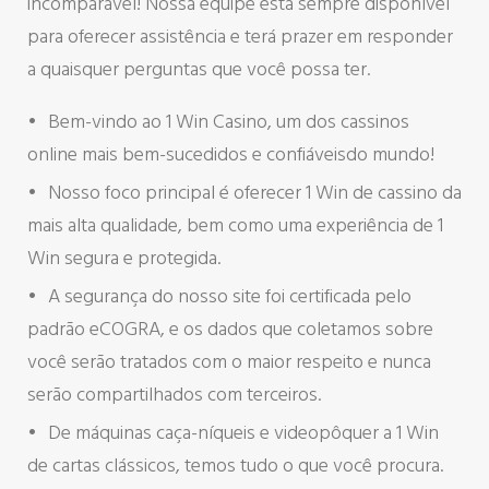
incomparável! Nossa equipe está sempre disponível
para oferecer assistência e terá prazer em responder
a quaisquer perguntas que você possa ter.
Bem-vindo ao 1 Win Casino, um dos cassinos
online mais bem-sucedidos e confiáveisdo mundo!
Nosso foco principal é oferecer 1 Win de cassino da
mais alta qualidade, bem como uma experiência de 1
Win segura e protegida.
A segurança do nosso site foi certificada pelo
padrão eCOGRA, e os dados que coletamos sobre
você serão tratados com o maior respeito e nunca
serão compartilhados com terceiros.
De máquinas caça-níqueis e videopôquer a 1 Win
de cartas clássicos, temos tudo o que você procura.