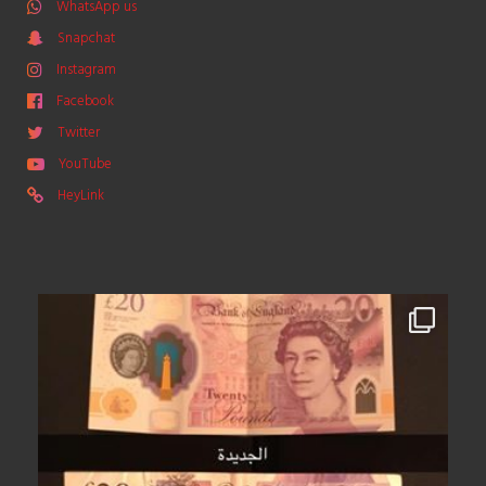
WhatsApp us
h
o
e
b
g
a
Snapchat
o
r
e
r
t
k
a
Instagram
m
Facebook
Twitter
YouTube
HeyLink