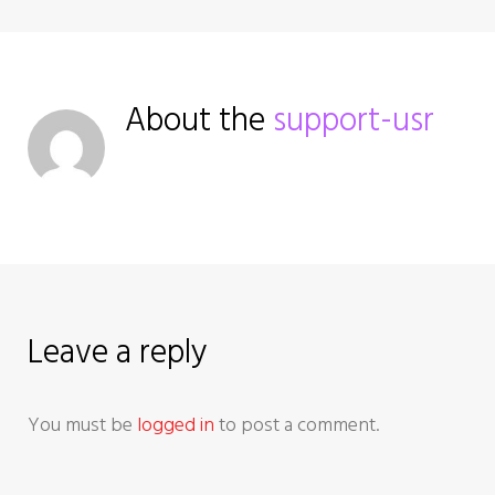
t
n
About the
support-usr
a
v
i
g
a
Leave a reply
t
You must be
logged in
to post a comment.
i