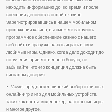
находить информацию до, во время и после
внесения депозита в онлайн-казино.
Зарегистрировавшись в нашем мобильном
приложении казино, вы сможете загрузить
программное обеспечение казино с нашего
веб-сайта и сразу же начать играть в свои
любимые игры. Однако, когда дело доходит до
получения приветственного бонуса, не
забывайте, что его концепция должна быть
сигналом доверия.
Vavada предлагает широкий выбор отличных
онлайн-игр и игр для мобильных устройств,
таких как слоты, видеопокер, настольные игры
и многое другое.