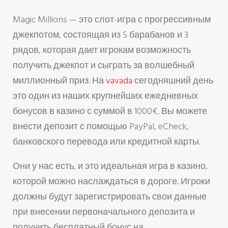
Magic Millions — это слот-игра с прогрессивным
джекпотом, состоящая из 5 барабанов и 3
рядов, которая дает игрокам возможность
получить джекпот и сыграть за волшебный
миллионный приз. На
vavada
сегодняшний день
это один из наших крупнейших ежедневных
бонусов в казино с суммой в 1000€. Вы можете
внести депозит с помощью PayPal, eCheck,
банковского перевода или кредитной карты.
Они у нас есть, и это идеальная игра в казино,
которой можно наслаждаться в дороге. Игроки
должны будут зарегистрировать свои данные
при внесении первоначального депозита и
получить бесплатный бонус на