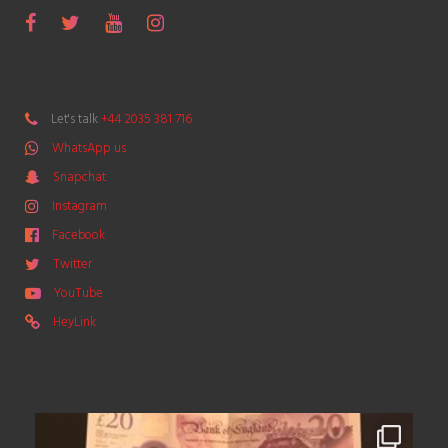
S
F
T
Y
I
n
a
w
o
n
a
c
i
u
s
p
e
t
T
t
Let's talk
+44 2035 381 716
c
b
t
u
a
WhatsApp us
h
o
e
b
g
a
Snapchat
o
r
e
r
t
k
a
Instagram
m
Facebook
Twitter
YouTube
HeyLink