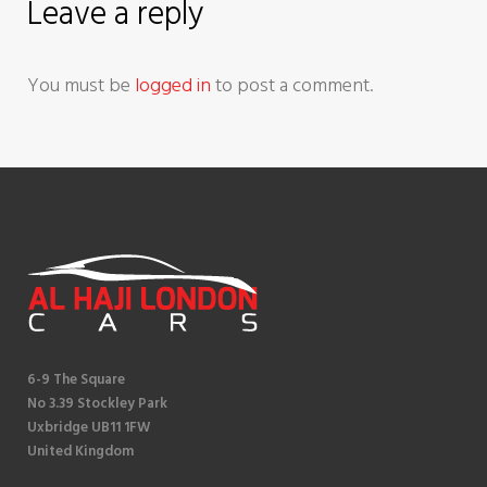
Leave a reply
t
i
You must be
logged in
to post a comment.
o
n
6-9 The Square
No 3.39 Stockley Park
Uxbridge UB11 1FW
United Kingdom