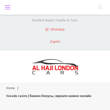
S
k
i
Excellent Airport Transfer & Tours
p
WhatsApp
t
o
English
c
o
n
t
e
n
Home
|
t
Vavada casino | Казино бонусы, зеркало казино онлайн