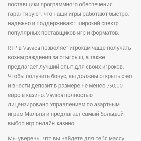
поставщики программного обеспечения
гарантируют, что наши игры работают быстро,
надежно и поддерживают широкий спектр
популярных поставщиков игр и форматов.
RTP в Vavada позволяет игрокам чаще получать
вознаграждения за отыгрыш, а также
предлагает лучший опыт для своих игроков.
Чтобы получить бонус, вы должны открыть счет
и внести депозит в размере не менее 750,00
евро в казино. Vavada полностью
лицензировано Управлением по азартным
играм Мальты и предлагает самый большой
выбор игр онлайн-казино.
Мы уверены, что вы найдете для себя массу