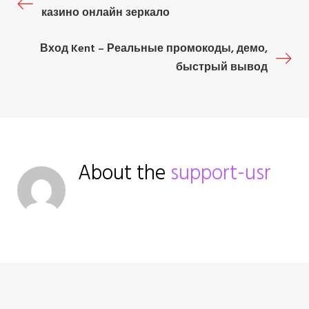
P
казино онлайн зеркало
t
o
Вход Kent – Реальные промокоды, демо,
s
быстрый вывод
t
n
a
About the
support-usr
v
i
g
a