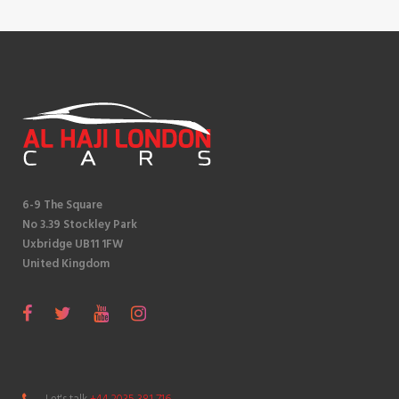
o
n
6-9 The Square
No 3.39 Stockley Park
Uxbridge UB11 1FW
United Kingdom
S
F
T
Y
I
n
a
w
o
n
a
c
i
u
s
p
e
t
T
t