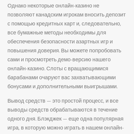
Однако некоторые онлайн-казино не
позволяют канадским игрокам вносить депозит
с помощью кредитных карт и, следовательно,
все бумажные методы необходимы для
обеспечения безопасности азартных игр и
повышения доверия. Вы можете попробовать
сами и просмотреть демо-версию нашего
онлайн-казино. Слоты с вращающимися
барабанами очаруют вас захватывающими
бонусами и дополнительными выигрышами.
Вывод средств — это простой процесс, и все
выводы средств обрабатываются в течение
одного дня. Блэкджек — еще одна популярная
игра, в которую можно играть в нашем онлайн-