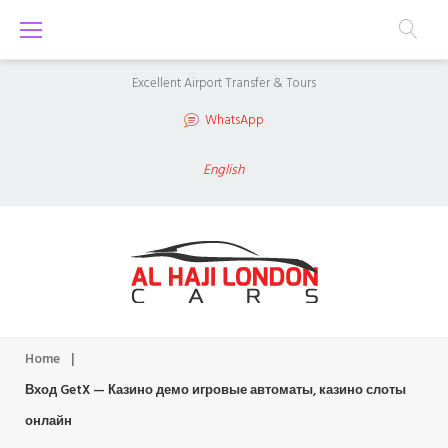
S
k
i
Excellent Airport Transfer & Tours
p
WhatsApp
t
o
English
c
o
n
t
e
n
Home
|
t
Вход GetX — Казино демо игровые автоматы, казино слоты
онлайн