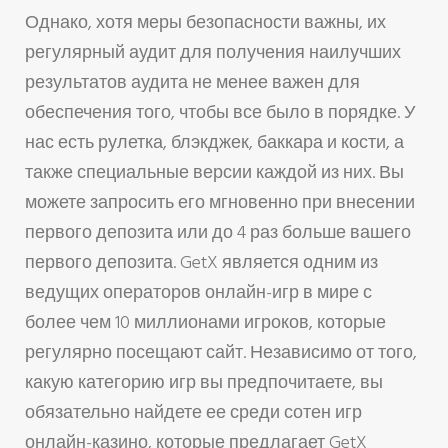
Однако, хотя меры безопасности важны, их
регулярный аудит для получения наилучших
результатов аудита не менее важен для
обеспечения того, чтобы все было в порядке. У
нас есть рулетка, блэкджек, баккара и кости, а
также специальные версии каждой из них. Вы
можете запросить его мгновенно при внесении
первого депозита или до 4 раз больше вашего
первого депозита. GetX является одним из
ведущих операторов онлайн-игр в мире с
более чем 10 миллионами игроков, которые
регулярно посещают сайт. Независимо от того,
какую категорию игр вы предпочитаете, вы
обязательно найдете ее среди сотен игр
онлайн-казино, которые предлагает GetX