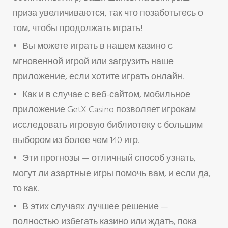
приза увеличиваются, так что позаботьтесь о
том, чтобы продолжать играть!
Вы можете играть в нашем казино с
мгновенной игрой или загрузить наше
приложение, если хотите играть онлайн.
Как и в случае с веб-сайтом, мобильное
приложение GetX Casino позволяет игрокам
исследовать игровую библиотеку с большим
выбором из более чем 140 игр.
Эти прогнозы — отличный способ узнать,
могут ли азартные игры помочь вам, и если да,
то как.
В этих случаях лучшее решение —
полностью избегать казино или ждать, пока