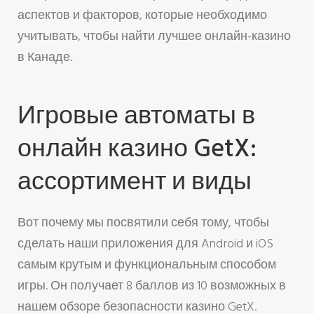
аспектов и факторов, которые необходимо
учитывать, чтобы найти лучшее онлайн-казино
в Канаде.
Игровые автоматы в
онлайн казино GetX:
ассортимент и виды
Вот почему мы посвятили себя тому, чтобы
сделать наши приложения для Android и iOS
самым крутым и функциональным способом
игры. Он получает 8 баллов из 10 возможных в
нашем обзоре безопасности казино GetX.