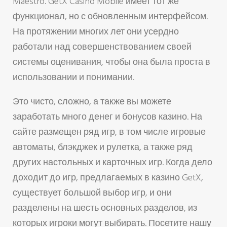
Maestro. GetX Casino Mobile имеет тот же
функционал, но с обновленным интерфейсом.
На протяжении многих лет они усердно
работали над совершенствованием своей
системы оценивания, чтобы она была проста в
использовании и понимании.
Это чисто, сложно, а также вы можете
заработать много денег и бонусов казино. На
сайте размещен ряд игр, в том числе игровые
автоматы, блэкджек и рулетка, а также ряд
других настольных и карточных игр. Когда дело
доходит до игр, предлагаемых в казино GetX,
существует большой выбор игр, и они
разделены на шесть основных разделов, из
которых игроки могут выбирать. Посетите нашу