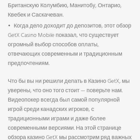
Британскую Колумбию, Манитобу, Онтарио,
Квебек и Саскачеван.
Когда дело доходит до депозитов, этот обзор
GetX Casino Mobile показал, что существует
огромный выбор способов оплаты,
отвечающих современным и традиционным
предпочтениям.
Что бы вы ни решили делать в Казино GetX, мы
уверены, что оно того стоит — поверьте нам.
Видеопокер всегда был самой популярной
игрой среди канадских игроков, с
традиционными играми и даже более
современными версиями. На этой странице
обзора казино GetX мы рассмотрим ряд важных