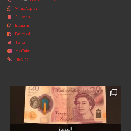
Let's talk
+44 2035 381 716
c
b
t
u
a
WhatsApp us
h
o
e
b
g
a
Snapchat
o
r
e
r
t
k
a
Instagram
m
Facebook
Twitter
YouTube
HeyLink