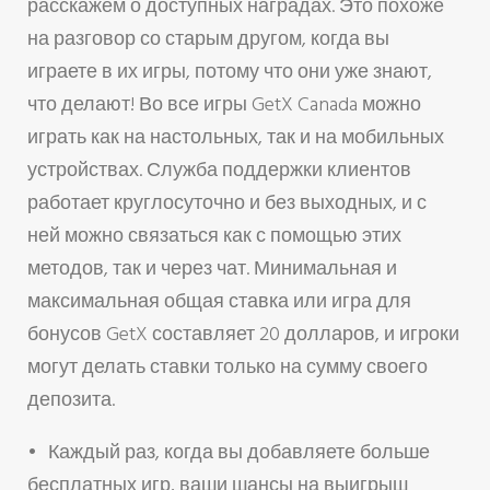
расскажем о доступных наградах. Это похоже
на разговор со старым другом, когда вы
играете в их игры, потому что они уже знают,
что делают! Во все игры GetX Canada можно
играть как на настольных, так и на мобильных
устройствах. Служба поддержки клиентов
работает круглосуточно и без выходных, и с
ней можно связаться как с помощью этих
методов, так и через чат. Минимальная и
максимальная общая ставка или игра для
бонусов GetX составляет 20 долларов, и игроки
могут делать ставки только на сумму своего
депозита.
Каждый раз, когда вы добавляете больше
бесплатных игр, ваши шансы на выигрыш