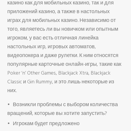
казино как для мобильных казино, так и для
приложений казино, а также в настольных
играх для мобильных казино. Независимо от
того, являетесь ли вы новичком или опытным
игроком, у вас есть отличная линейка
настольных игр, игровых автоматов,
видеопокера и даже рулетки. К ним относятся
популярные карточные онлайн-игры, такие как
Poker ‘n’ Other Games, Blackjack Xtra, Blackjack
Classic и Gin Rummy, и это лишь некоторые из
них.
Возникли проблемы с выбором количества
вращений, которые вы хотите запустить?
Игрокам будет предложено