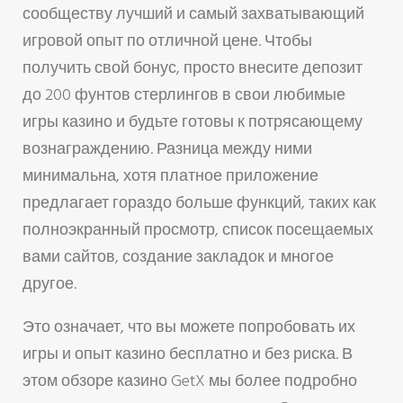
сообществу лучший и самый захватывающий
игровой опыт по отличной цене. Чтобы
получить свой бонус, просто внесите депозит
до 200 фунтов стерлингов в свои любимые
игры казино и будьте готовы к потрясающему
вознаграждению. Разница между ними
минимальна, хотя платное приложение
предлагает гораздо больше функций, таких как
полноэкранный просмотр, список посещаемых
вами сайтов, создание закладок и многое
другое.
Это означает, что вы можете попробовать их
игры и опыт казино бесплатно и без риска. В
этом обзоре казино GetX мы более подробно