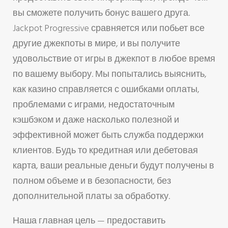
вы сможете получить бонус вашего друга.
Jackpot Progressive сравняется или побьет все
другие джекпоты в мире, и вы получите
удовольствие от игры в джекпот в любое время
по вашему выбору. Мы попытались выяснить,
как казино справляется с ошибками оплаты,
проблемами с играми, недостаточным
кэшбэком и даже насколько полезной и
эффективной может быть служба поддержки
клиентов. Будь то кредитная или дебетовая
карта, ваши реальные деньги будут получены в
полном объеме и в безопасности, без
дополнительной платы за обработку.
Наша главная цель — предоставить