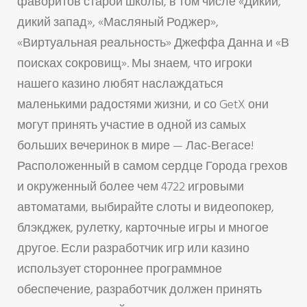
фаворитов старой школы, в том числе «Дикий,
дикий запад», «Масляный Роджер»,
«Виртуальная реальность» Джеффа Данна и «В
поисках сокровищ». Мы знаем, что игроки
нашего казино любят наслаждаться
маленькими радостями жизни, и со GetX они
могут принять участие в одной из самых
больших вечеринок в мире — Лас-Вегасе!
Расположенный в самом сердце Города грехов
и окруженный более чем 4722 игровыми
автоматами, выбирайте слоты и видеопокер,
блэкджек, рулетку, карточные игры и многое
другое. Если разработчик игр или казино
использует стороннее программное
обеспечение, разработчик должен принять