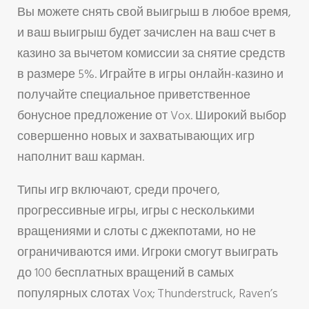
Вы можете снять свой выигрыш в любое время,
и ваш выигрыш будет зачислен на ваш счет в
казино за вычетом комиссии за снятие средств
в размере 5%. Играйте в игры онлайн-казино и
получайте специальное приветственное
бонусное предложение от Vox. Широкий выбор
совершенно новых и захватывающих игр
наполнит ваш карман.
Типы игр включают, среди прочего,
прогрессивные игры, игры с несколькими
вращениями и слоты с джекпотами, но не
ограничиваются ими. Игроки смогут выиграть
до 100 бесплатных вращений в самых
популярных слотах Vox; Thunderstruck, Raven’s