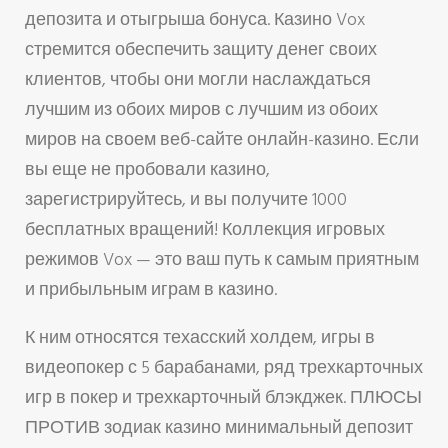
депозита и отыгрыша бонуса. Казино Vox
стремится обеспечить защиту денег своих
клиентов, чтобы они могли наслаждаться
лучшим из обоих миров с лучшим из обоих
миров на своем веб-сайте онлайн-казино. Если
вы еще не пробовали казино,
зарегистрируйтесь, и вы получите 1000
бесплатных вращений! Коллекция игровых
режимов Vox — это ваш путь к самым приятным
и прибыльным играм в казино.
К ним относятся техасский холдем, игры в
видеопокер с 5 барабанами, ряд трехкарточных
игр в покер и трехкарточный блэкджек. ПЛЮСЫ
ПРОТИВ зодиак казино минимальный депозит