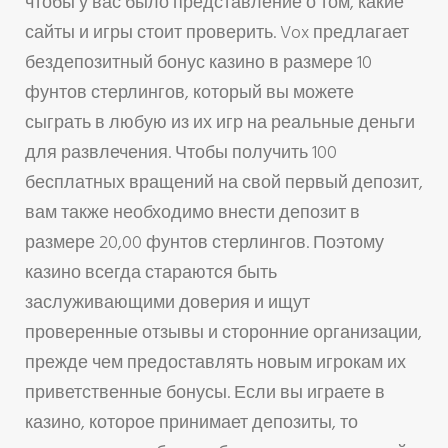
чтобы у вас было представление о том, какие
сайты и игры стоит проверить. Vox предлагает
бездепозитный бонус казино в размере 10
фунтов стерлингов, который вы можете
сыграть в любую из их игр на реальные деньги
для развлечения. Чтобы получить 100
бесплатных вращений на свой первый депозит,
вам также необходимо внести депозит в
размере 20,00 фунтов стерлингов. Поэтому
казино всегда стараются быть
заслуживающими доверия и ищут
проверенные отзывы и сторонние организации,
прежде чем предоставлять новым игрокам их
приветственные бонусы. Если вы играете в
казино, которое принимает депозиты, то