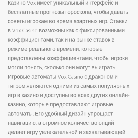
Казино Vox имеет уникальный интерфейс и
бесплатные прогнозы гороскопа, чтобы давать
советы игрокам во время азартных игр. Ставки
в Vox Casino возможны как с фиксированными
коэффициентами, так и на рынке ставок в
режиме реального времени, которые
представлены коэффициентами, чтобы игроки
могли понять, сколько они могут выиграть.
Игровые автоматы Vox Casino с драконом и
тигром являются одними из самых популярных
игр в казино и доступны во всех других онлайн-
казино, которые предоставляют игровые
автоматы. Его удобный дизайн упрощает
навигацию, а огромное количество опций
делает игру увлекательной и захватывающей.