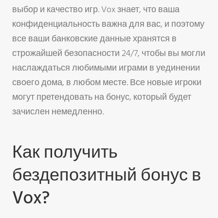
выбор и качество игр. Vox знает, что ваша
конфиденциальность важна для вас, и поэтому
все ваши банковские данные хранятся в
строжайшей безопасности 24/7, чтобы вы могли
наслаждаться любимыми играми в уединении
своего дома, в любом месте. Все новые игроки
могут претендовать на бонус, который будет
зачислен немедленно.
Как получить
бездепозитный бонус в
Vox?