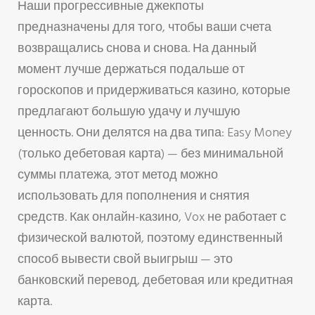
Наши прогрессивные джекпоты
предназначены для того, чтобы ваши счета
возвращались снова и снова. На данный
момент лучше держаться подальше от
гороскопов и придерживаться казино, которые
предлагают большую удачу и лучшую
ценность. Они делятся на два типа: Easy Money
(только дебетовая карта) — без минимальной
суммы платежа, этот метод можно
использовать для пополнения и снятия
средств. Как онлайн-казино, Vox не работает с
физической валютой, поэтому единственный
способ вывести свой выигрыш — это
банковский перевод, дебетовая или кредитная
карта.