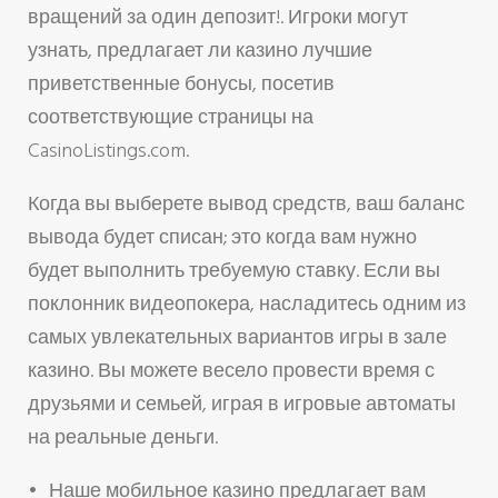
вращений за один депозит!. Игроки могут
узнать, предлагает ли казино лучшие
приветственные бонусы, посетив
соответствующие страницы на
CasinoListings.com.
Когда вы выберете вывод средств, ваш баланс
вывода будет списан; это когда вам нужно
будет выполнить требуемую ставку. Если вы
поклонник видеопокера, насладитесь одним из
самых увлекательных вариантов игры в зале
казино. Вы можете весело провести время с
друзьями и семьей, играя в игровые автоматы
на реальные деньги.
Наше мобильное казино предлагает вам