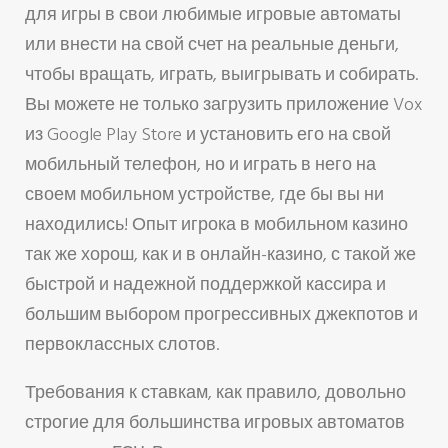
для игры в свои любимые игровые автоматы
или внести на свой счет на реальные деньги,
чтобы вращать, играть, выигрывать и собирать.
Вы можете не только загрузить приложение Vox
из Google Play Store и установить его на свой
мобильный телефон, но и играть в него на
своем мобильном устройстве, где бы вы ни
находились! Опыт игрока в мобильном казино
так же хорош, как и в онлайн-казино, с такой же
быстрой и надежной поддержкой кассира и
большим выбором прогрессивных джекпотов и
первоклассных слотов.
Требования к ставкам, как правило, довольно
строгие для большинства игровых автоматов