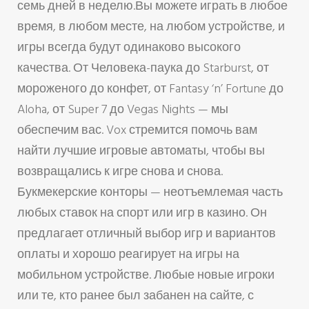
семь дней в неделю.Вы можете играть в любое
время, в любом месте, на любом устройстве, и
игры всегда будут одинаково высокого
качества. От Человека-паука до Starburst, от
мороженого до конфет, от Fantasy ‘n’ Fortune до
Aloha, от Super 7 до Vegas Nights — мы
обеспечим вас. Vox стремится помочь вам
найти лучшие игровые автоматы, чтобы вы
возвращались к игре снова и снова.
Букмекерские конторы — неотъемлемая часть
любых ставок на спорт или игр в казино. Он
предлагает отличный выбор игр и вариантов
оплаты и хорошо реагирует на игры на
мобильном устройстве. Любые новые игроки
или те, кто ранее был забанен на сайте, с