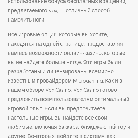
использование бонуса бесплатных вращений,
предлагаемого Vox, — отличный способ
намочить ноги.
Все игровые опции, которые вы хотите,
находятся на одной странице, предоставляя
вам все возможности онлайн-казино, которые
вы не найдете больше нигде. Эти игры были
разработаны и лицензированы всемирно
известным провайдером Microgaming. Как и в
нашем обзоре Vox Casino, Vox Casino готово
предложить всем пользователям оптимальный
игровой опыт. Если вы предпочитаете
настольные игры, вы найдете все свои
любимые, включая баккара, блэкджек, пай гоу и
другие. Во-вторых, войдите в систему, как