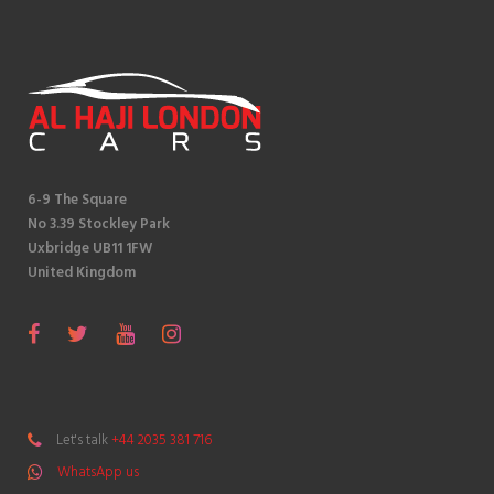
6-9 The Square
No 3.39 Stockley Park
Uxbridge UB11 1FW
United Kingdom
S
F
T
Y
I
n
a
w
o
n
a
c
i
u
s
p
e
t
T
t
Let's talk
+44 2035 381 716
c
b
t
u
a
WhatsApp us
h
o
e
b
g